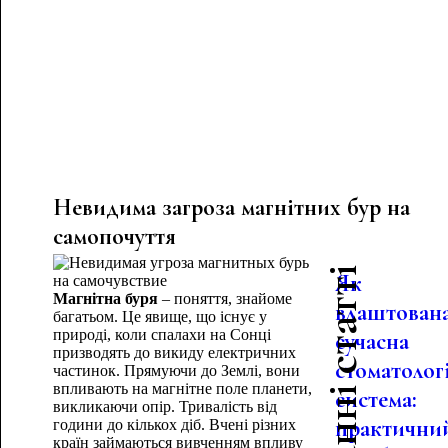
Невидима загроза магнітних бур на
самопочуття
Останні статті
Як
Магнітна буря
– поняття, знайоме
влаштован
багатьом. Це явище, що існує у
природі, коли спалахи на Сонці
сучасна
призводять до викиду електричних
стоматолог
частинок. Прямуючи до Землі, вони
впливають на магнітне поле планети,
система:
викликаючи опір. Тривалість від
практични
години до кількох діб. Вчені різних
країн займаються вивченням впливу