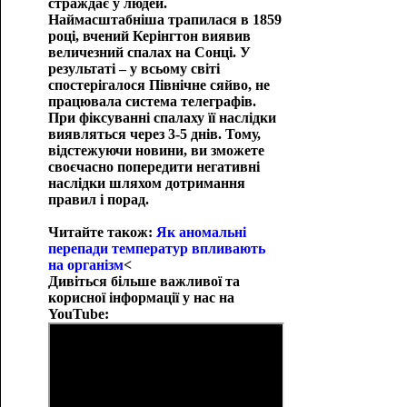
страждає у людей.
Наймасштабніша трапилася в 1859
році, вчений Керінгтон виявив
величезний спалах на Сонці. У
результаті – у всьому світі
спостерігалося Північне сяйво, не
працювала система телеграфів.
При фіксуванні спалаху її наслідки
виявляться через 3-5 днів. Тому,
відстежуючи новини, ви зможете
своєчасно попередити негативні
наслідки шляхом дотримання
правил і порад.
Читайте також:
Як аномальні
перепади температур впливають
на організм
<
Дивіться більше важливої ​​та
корисної інформації у нас на
YouTube: