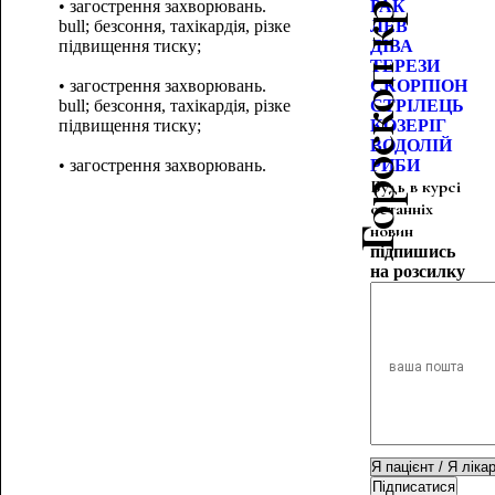
Гороскоп краси
•
загострення захворювань.
РАК
bull; безсоння, тахікардія, різке
ЛЕВ
підвищення тиску;
ДІВА
ТЕРЕЗИ
•
загострення захворювань.
СКОРПІОН
bull; безсоння, тахікардія, різке
СТРІЛЕЦЬ
підвищення тиску;
КОЗЕРІГ
ВОДОЛІЙ
•
загострення захворювань.
РИБИ
Будь в курсі
останніх
новин
підпишись
на розсилку
Підписатися