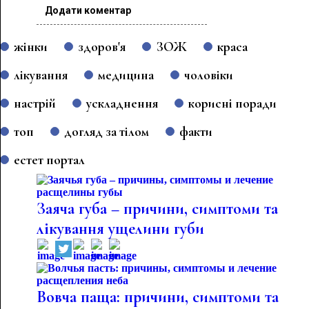
Додати коментар
жінки
здоров'я
ЗОЖ
краса
лікування
медицина
чоловіки
настрій
ускладнення
корисні поради
топ
догляд за тілом
факти
естет портал
Заяча губа – причини, симптоми та
лікування ущелини губи
Вовча паща: причини, симптоми та