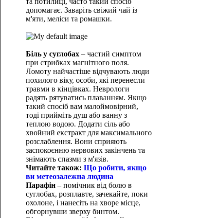
та потилиці, часто такий спосіб
допомагає. Заваріть свіжий чай із
м'яти, меліси та ромашки.
Біль у суглобах
– частий симптом
при стрибках магнітного поля.
Ломоту найчастіше відчувають люди
похилого віку, особи, які перенесли
травми в кінцівках. Неврологи
радять рятуватись плаванням. Якщо
такий спосіб вам малоймовірний,
тоді прийміть душ або ванну з
теплою водою. Додати сіль або
хвойний екстракт для максимального
розслаблення. Вони сприяють
заспокоєнню нервових закінчень та
знімають спазми з м'язів.
Читайте також:
Що робити, якщо
ви метеозалежна людина
Парафін
– помічник від болю в
суглобах, розплавте, зачекайте, поки
охолоне, і нанесіть на хворе місце,
обгорнувши зверху бинтом.