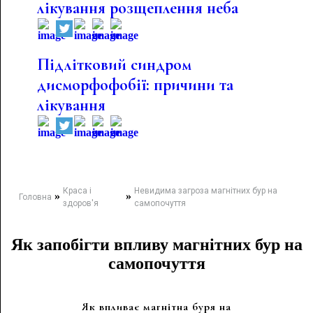
лікування розщеплення неба
Підлітковий синдром
дисморфофобії: причини та
лікування
Краса і
Невидима загроза магнітних бур на
»
»
Головна
здоров'я
самопочуття
Як запобігти впливу магнітних бур на
самопочуття
Як впливає магнітна буря на