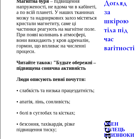
Магнітна буря
– підвищення
Догляд
напруженості, не вдома чи в кабінеті,
за
а по всій планеті. У наших тканинах
мозку та надниркових залоз містяться
шкірою
кристали магнетиту, саме ці
тіла під
частинки реагують на магнітне поле.
При появі коливань в атмосфері,
час
вони викидають у кров адреналін,
гормон, що впливає на численні
вагітності
процеси.
Читайте також: "Будьте обережні –
підвищена сонячна активність
Люди описують певні почуття:
• слабкість та низька працездатність;
• апатія, лінь, сонливість;
• болі в суглобах та кістках;
• безсоння, тахікардія, різке
ОВЕН
підвищення тиску;
ТЕЛЕЦЬ
БЛИЗНЮКИ