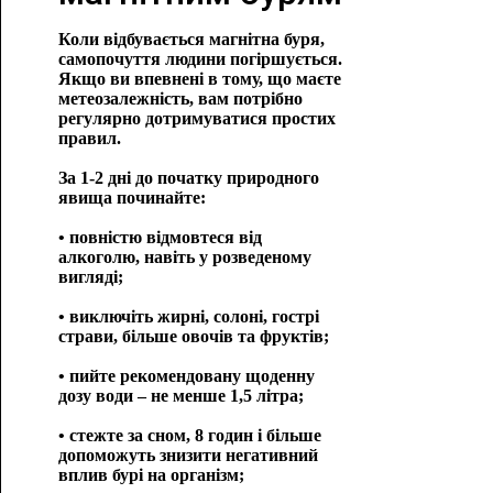
Коли відбувається магнітна буря,
самопочуття людини погіршується.
Якщо ви впевнені в тому, що маєте
метеозалежність, вам потрібно
регулярно дотримуватися простих
правил.
За 1-2 дні до початку природного
явища починайте:
• повністю відмовтеся від
алкоголю, навіть у розведеному
вигляді;
• виключіть жирні, солоні, гострі
страви, більше овочів та фруктів;
• пийте рекомендовану щоденну
дозу води – не менше 1,5 літра;
• стежте за сном, 8 годин і більше
допоможуть знизити негативний
вплив бурі на організм;