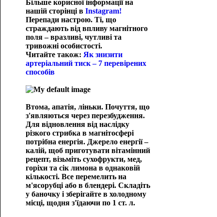
Більше корисної інформації на
нашій сторінці в
Instagram!
Перепади настрою. Ті, що
страждають від впливу магнітного
поля – вразливі, чутливі та
тривожні особистості.
Читайте також:
Як знизити
артеріальний тиск – 7 перевірених
способів
Втома, апатія, ліньки.
Почуття, що
з'являються через перезбудження.
Для відновлення від наслідку
різкого стрибка в магнітосфері
потрібна енергія. Джерело енергії –
калій, щоб приготувати вітамінний
рецепт, візьміть сухофрукти, мед,
горіхи та сік лимона в однаковій
кількості. Все перемелить на
м'ясорубці або в блендері. Складіть
у баночку і зберігайте в холодному
місці, щодня з'їдаючи по 1 ст. л.