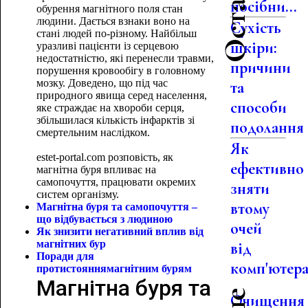
посібни...
обурення магнітного поля стан
людини. Дається взнаки воно на
Сухість
стані людей по-різному. Найбільш
шкіри:
уразливі пацієнти із серцевою
недостатністю, які перенесли травми,
причини
порушення кровообігу в головному
мозку. Доведено, що під час
та
природного явища серед населення,
способи
яке страждає на хвороби серця,
збільшилася кількість інфарктів зі
подолання
смертельним наслідком.
Як
estet-portal.com розповість, як
ефективно
магнітна буря впливає на
самопочуття, працювати окремих
зняти
систем організму.
втому
Магнітна буря та самопочуття –
що відбувається з людиною
очей
Як знизити негативний вплив від
магнітних бур
від
Поради для
комп'ютер
протистояння
магнітним бурям
Магнітна буря та
Очищення