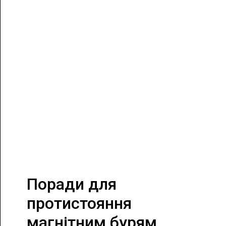
Поради для
протистояння
магнітним бурям