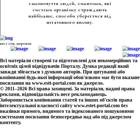
самопочуття людей, симптоми, які
системи організму страждають
найбільше, способи уберегтися від
негативного впливу.
ми у соц. мережах
Всі матеріали створені та підготовлені для некомерційних та
освітніх цілей відвідувачів Порталу. Думка редакції який
завжди збігається з думкою авторів. При цитуванні або
копіюванні будь-якої інформації обов'язково має бути вказане
посилання на www.estt-portal.com як джерело.
© 2011–2026 Всі права захищені. За матеріали, надані права
реклами, відповідальність несе рекламодавець.
Забороняється копіювання статей та інших об'єктів права
інтелектуальної власності сайту www.estet-portal.com без
вказівки прямого, видимого та індексованого пошуковими
системами посилання безпосередньо над або під джерелом
контенту.