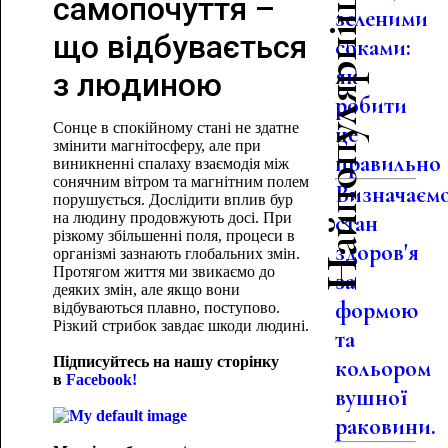
Найпопулярніше
самопочуття –
зеленими
що відбувається
соками:
як
з людиною
робити
Сонце в спокійному стані не здатне
це
змінити магнітосферу, але при
правильно
виникненні спалаху взаємодія між
сонячним вітром та магнітним полем
Визначаєм
порушується. Дослідити вплив бур
на людину продовжують досі. При
стан
різкому збільшенні поля, процеси в
здоров'я
організмі зазнають глобальних змін.
Протягом життя ми звикаємо до
за
деяких змін, але якщо вони
формою
відбуваються плавно, поступово.
Різкий стрибок завдає шкоди людині.
та
Підписуйтесь на нашу сторінку
кольором
в
Facebook!
вушної
раковини.