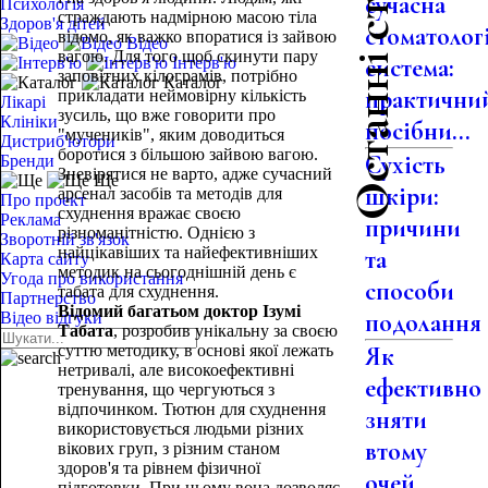
Останні статті
сучасна
Психологія
страждають надмірною масою тіла
Здоров'я дітей
стоматолог
відомо, як важко впоратися із зайвою
Відео
вагою. Для того щоб скинути пару
система:
Інтерв'ю
заповітних кілограмів, потрібно
Каталог
практични
прикладати неймовірну кількість
Лікарі
зусиль, що вже говорити про
Клініки
посібни...
"мучеників", яким доводиться
Дистриб'ютори
боротися з більшою зайвою вагою.
Сухість
Бренди
Зневірятися не варто, адже сучасний
Ще
шкіри:
арсенал засобів та методів для
Про проект
схуднення вражає своєю
Реклама
причини
різноманітністю. Однією з
Зворотній зв'язок
найцікавіших та найефективніших
та
Карта сайту
методик на сьогоднішній день є
Угода про використання
способи
табата для схуднення.
Партнерство
Відомий багатьом доктор Ізумі
подолання
Відео відгуки
Табата
, розробив унікальну за своєю
суттю методику, в основі якої лежать
Як
нетривалі, але високоефективні
ефективно
тренування, що чергуються з
відпочинком. Тютюн для схуднення
зняти
використовується людьми різних
втому
вікових груп, з різним станом
здоров'я та рівнем фізичної
очей
підготовки. При цьому вона дозволяє