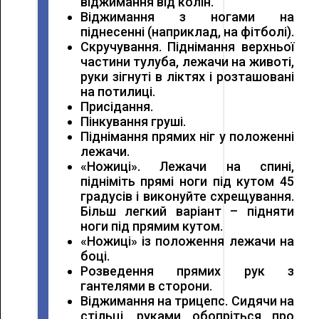
віджимання від колін.
Віджимання з ногами на
піднесенні (наприклад, на фітболі).
Скручування. Піднімання верхньої
частини тулуба, лежачи на животі,
руки зігнуті в ліктях і розташовані
на потилиці.
Присідання.
Пінкування груші.
Піднімання прямих ніг у положенні
лежачи.
«Ножиці». Лежачи на спині,
підніміть прямі ноги під кутом 45
градусів і виконуйте схрещування.
Більш легкий варіант – підняти
ноги під прямим кутом.
«Ножиці» із положення лежачи на
боці.
Розведення прямих рук з
гантелями в сторони.
Віджимання на трицепс. Сидячи на
стільці, руками обопріться про