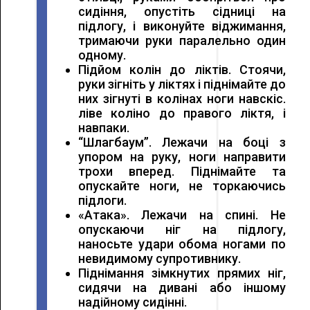
сидіння, опустіть сідниці на
підлогу, і виконуйте віджимання,
тримаючи руки паралельно один
одному.
Підйом колін до ліктів. Стоячи,
руки зігніть у ліктях і піднімайте до
них зігнуті в колінах ноги навскіс.
ліве коліно до правого ліктя, і
навпаки.
“Шлагбаум”. Лежачи на боці з
упором на руку, ноги направити
трохи вперед. Піднімайте та
опускайте ноги, не торкаючись
підлоги.
«Атака». Лежачи на спині. Не
опускаючи ніг на підлогу,
наносьте удари обома ногами по
невидимому супротивнику.
Піднімання зімкнутих прямих ніг,
сидячи на дивані або іншому
надійному сидінні.