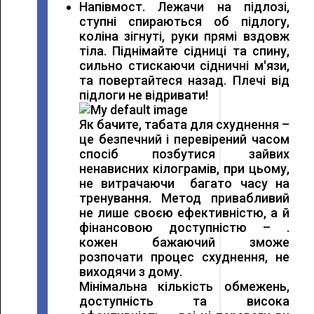
Напівмост. Лежачи на підлозі,
ступні спираються об підлогу,
коліна зігнуті, руки прямі вздовж
тіла. Піднімайте сідниці та спину,
сильно стискаючи сідничні м'язи,
та повертайтеся назад. Плечі від
підлоги не відривати!
Як бачите, табата для схуднення –
це безпечний і перевірений часом
спосіб позбутися зайвих
ненависних кілограмів, при цьому,
не витрачаючи
багато часу на
тренування. Метод привабливий
не лише своєю ефективністю, а й
фінансовою доступністю – .
кожен бажаючий зможе
розпочати процес схуднення, не
виходячи з дому.
Мінімальна кількість обмежень,
доступність та висока