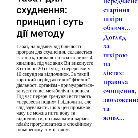
передчасне
схуднення:
старіння
шкіри
принцип і суть
обличч...
дії методу
Догляд
за
Табат, на відміну від більшості
програм для схуднення, складається
шкірою
із занять, тривалістю всього лише
4
на
хвилини, під час яких Ви виконуєте
8 сетів по 20 секунд, з перервами у
ліктях:
10 секунд на відпочинок. За такий
короткий період активної фізичної
правила
діяльності організм «примудряється»
очищення,
запустити всі метаболічні процеси.
Під час перерв тренуючі встигають
зволоженн
«перевести подих» і відпочити, але
та
слід зауважити, що в цей проміжок
часу не можна пити воду та
живл...
відпочивати, оптимальний варіант –
ndash; прогулюватися в спокійному
розміреному темпі залом.