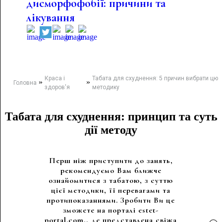
дисморфофобії: причини та
лікування
Краса і
Табата для схуднення: 5 причин вибрати цю
»
»
Головна
здоров'я
методику
Табата для схуднення: принцип та суть
дії методу
Перш ніж приступити до занять,
рекомендуємо Вам ближче
ознайомитися з табатою, з суттю
цієї методики, її перевагами та
протипоказаннями. Зробити Ви це
зможете на порталі estet-
portal.com., де представлена ​​свіжа