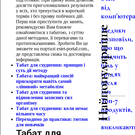
досягти приголомшливих результатів
від
у всіх, хто тренується в короткий
комп'ютер
термін і без прояву побічних дій.
Перш ніж приступити до занять,
рекомендуємо Вам ближче
Найпопулярніше
Медики
ознайомитися з табатою, з суттю
розповіли,
даної методики, її перевагами та
протипоказаннями. Зробити Ви це
про що
зможете на порталі estet-portal.com.,
де представлена ​​свіжа та достовірна
свідчить
інформація.
біль у
Табат для схуднення: принцип і
суть дії методу
грудях
Табата: найкращий спосіб
після
прискорити навіть самий
«лінивий» метаболізм
їди
Табат для схуднення та
відновлення захисних сил
Топ-7
організму
продуктів,
Табат для схуднення: коли немає
вільного часу
які
Переходимо до практики: тютюн
для новачків
викликают
Табат для