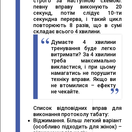
строго за наступною схемою:
певну вправу виконують 20
секунд, потім слідує 10-ти
секундна перерва, і такий цикл
повторюють 8 разів, що в сумі
складає всього 4 хвилини.
Думаєте 4 хвилини
тренування буде легко
витримати? За 4 хвилини
треба максимально
викластися, і при цьому
намагатись не порушити
техніку вправи. Якщо ви
не втомилися – ефекту
не чекайте.
Список відповідних вправ для
виконання протоколу табату:
Віджимання. Більш легкий варіант
(особливо підходить для жінок) –