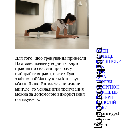
Гороскоп краси
ОВЕН
ТЕЛЕЦЬ
Для того, щоб тренування принесли
БЛИЗНЮКИ
Вам максимальну користь, варто
РАК
правильно скласти програму –
ЛЕВ
вибирайте вправи, в яких буде
ДІВА
задіяно найбільшу кількість груп
ТЕРЕЗИ
м'язів. Якщо Ви маєте спортивне
СКОРПІОН
минуле, то ускладнити тренування
СТРІЛЕЦЬ
можна за допомогою
використання
КОЗЕРІГ
обтяжувачів.
ВОДОЛІЙ
РИБИ
Будь в курсі
останніх
новин