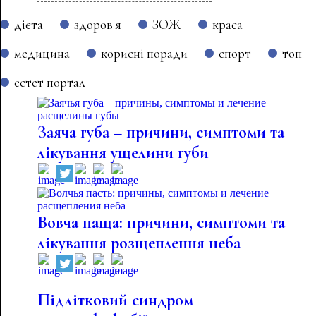
дієта
здоров'я
ЗОЖ
краса
медицина
корисні поради
спорт
топ
естет портал
Заяча губа – причини, симптоми та
лікування ущелини губи
Вовча паща: причини, симптоми та
лікування розщеплення неба
Підлітковий синдром