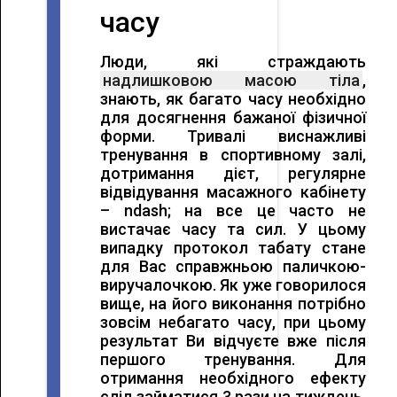
часу
Люди, які страждають
надлишковою масою тіла
,
знають, як багато часу необхідно
для досягнення бажаної фізичної
форми. Тривалі виснажливі
тренування в спортивному залі,
дотримання дієт, регулярне
відвідування масажного кабінету
– ndash; на все це часто не
вистачає часу та сил. У цьому
випадку протокол табату стане
для Вас справжньою паличкою-
виручалочкою. Як уже говорилося
вище, на його виконання потрібно
зовсім небагато часу, при цьому
результат Ви відчуєте вже після
першого тренування. Для
отримання необхідного ефекту
слід займатися 3 рази на тиждень,