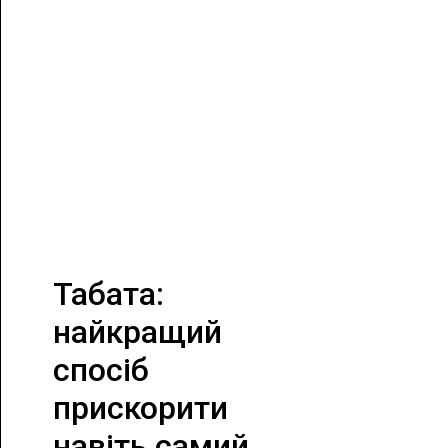
Табата:
найкращий
спосіб
прискорити
навіть самий