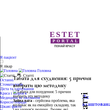
ESTET
PORTAL
ПІЗНАЙ КРАСУ
Я пацієнт
Я лікар
Головна
Статті
Табата для схуднення: 5 причин
Останні
вибрати цю методику
Стоматологія
Дієта та харчування
Краса і здоров'я
Як
Медицина та лікування
Зайва вага
- серйозна проблема, яка
Корисні поради
влаштован
впливає як на емоційну складову, так
Цікаві факти
і на здоров'я людини. Людям, які