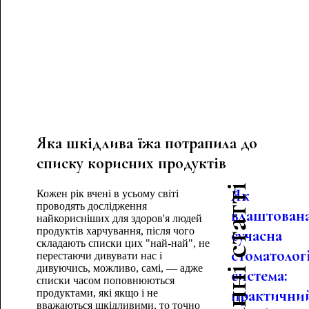
Яка шкідлива їжа потрапила до
списку корисних продуктів
Останні статті
Як
Кожен рік вчені в усьому світі
проводять дослідження
влаштован
найкорисніших для здоров'я людей
продуктів харчування, після чого
сучасна
складають списки цих "най-най", не
стоматолог
перестаючи дивувати нас і
дивуючись, можливо, самі, — адже
система:
списки часом поповнюються
практични
продуктами, які якщо і не
вважаються шкідливими, то точно