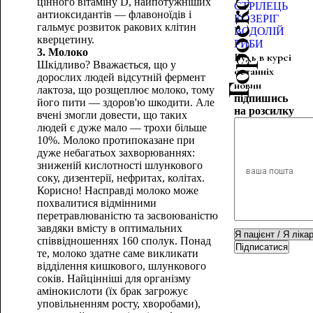
цінного вітаміну D, найпотужніших
СТРІЛЕЦЬ
антиоксидантів — флавоноїдів і
КОЗЕРІГ
гальмує розвиток ракових клітин
ВОДОЛІЙ
кверцетину.
РИБИ
3. Молоко
Будь в курсі
Шкідливо? Вважається, що у
останніх
дорослих людей відсутній фермент
новин
лактоза, що розщеплює молоко, тому
підпишись
його пити — здоров'ю шкодити. Але
на розсилку
вчені змогли довести, що таких
людей є дуже мало — трохи більше
10%. Молоко протипоказане при
дуже небагатьох захворюваннях:
зниженій кислотності шлункового
соку, дизентерії, нефритах, колітах.
Корисно! Насправді молоко може
похвалитися відмінними
перетравлюваністю та засвоюваністю
завдяки вмісту в оптимальних
співвідношеннях 160 сполук. Понад
Підписатися
те, молоко здатне саме викликати
відділення кишкового, шлункового
соків. Найцінніші для організму
амінокислоти (їх брак загрожує
уповільненням росту, хворобами),