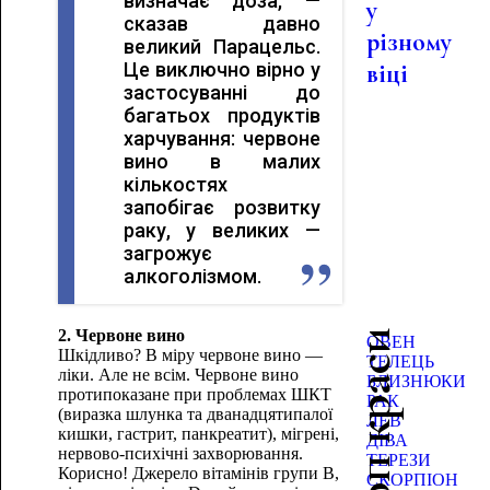
визначає доза, —
у
сказав давно
різному
великий Парацельс.
Це виключно вірно у
віці
застосуванні до
багатьох продуктів
харчування: червоне
вино в малих
кількостях
запобігає розвитку
раку, у великих —
загрожує
алкоголізмом.
2. Червоне вино
Гороскоп краси
ОВЕН
Шкідливо? В міру червоне вино —
ТЕЛЕЦЬ
ліки. Але не всім. Червоне вино
БЛИЗНЮКИ
протипоказане при проблемах ШКТ
РАК
(виразка шлунка та дванадцятипалої
ЛЕВ
кишки, гастрит, панкреатит), мігрені,
ДІВА
нервово-психічні захворювання.
ТЕРЕЗИ
Корисно! Джерело вітамінів групи В,
СКОРПІОН