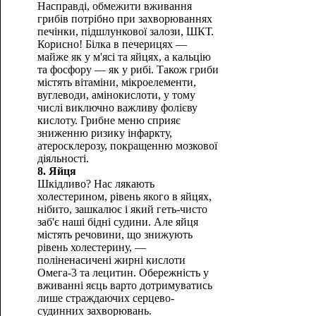
Насправді, обмежити вживання
грибів потрібно при захворюваннях
печінки, підшлункової залози, ШКТ.
Корисно! Білка в печерицях —
майже як у м'ясі та яйцях, а кальцію
та фосфору — як у рибі. Також гриби
містять вітаміни, мікроелементи,
вуглеводи, амінокислоти, у тому
числі виключно важливу фолієву
кислоту. Грибне меню сприяє
зниженню ризику інфаркту,
атеросклерозу, покращенню мозкової
діяльності.
8. Яйця
Шкідливо? Нас лякають
холестерином, рівень якого в яйцях,
нібито, зашкалює і який геть-чисто
заб'є наші бідні судини. Але яйця
містять речовини, що знижують
рівень холестерину, —
поліненасичені жирні кислоти
Омега-3 та лецитин. Обережність у
вживанні яєць варто дотримуватись
лише страждаючих серцево-
судинних захворювань.