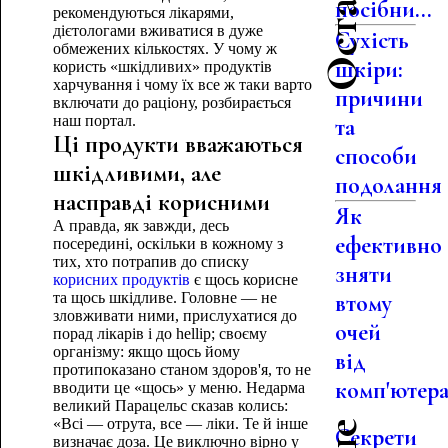
посібни...
рекомендуються лікарями,
дієтологами вживатися в дуже
Сухість
обмежених кількостях. У чому ж
шкіри:
користь «шкідливих» продуктів
харчування і чому їх все ж таки варто
причини
включати до раціону, розбирається
наш портал.
та
Ці продукти вважаються
способи
шкідливими, але
подолання
насправді корисними
Як
А правда, як завжди, десь
ефективно
посередині, оскільки в кожному з
тих, хто потрапив до списку
зняти
корисних продуктів
є щось корисне
та щось шкідливе. Головне — не
втому
зловживати ними, прислухатися до
очей
порад лікарів і до hellip; своєму
організму: якщо щось йому
від
протипоказано станом здоров'я, то не
комп'ютер
вводити це «щось» у меню. Недарма
великий Парацельс сказав колись:
«Всі — отрута, все — ліки. Те й інше
Секрети
визначає доза. Це виключно вірно у