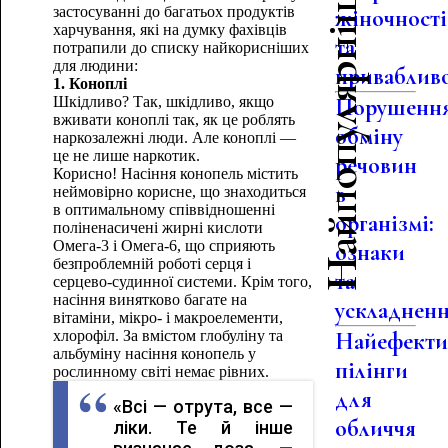
Найпопулярніше
застосуванні до багатьох продуктів
жіночності
харчування, які на думку фахівців
та
потрапили до списку найкорисніших
для людини:
привабливо
1. Коноплі
Шкідливо? Так, шкідливо, якщо
Порушенн
вживати коноплі так, як це роблять
обміну
наркозалежні люди. Але коноплі —
це не лише наркотик.
речовин
Корисно! Насіння конопель містить
в
неймовірно корисне, що знаходиться
в оптимальному співвідношенні
організмі:
поліненасичені жирні кислоти
Омега-3 і Омега-6, що сприяють
ознаки
безпроблемній роботі серця і
та
серцево-судинної системи. Крім того,
насіння винятково багате на
ускладнен
вітаміни, мікро- і макроелементи,
хлорофіл. За вмістом глобуліну та
Найефекти
альбуміну насіння конопель у
пілінги
рослинному світі немає рівних.
для
«Всі — отрута, все —
обличчя
ліки. Те й інше