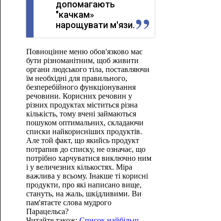
допомагають
"качкам»
нарощувати м'язи.
Повноцінне меню обов'язково має
бути різноманітним, щоб живити
органи людського тіла, поставляючи
їм необхідні для правильного,
безперебійного функціонування
речовини. Корисних речовин у
різних продуктах міститься різна
кількість, тому вчені займаються
пошуком оптимальних, складаючи
списки найкорисніших продуктів.
Але той факт, що якийсь продукт
потрапив до списку, не означає, що
потрібно харчуватися виключно ним
і у величезних кількостях. Міра
важлива у всьому. Інакше ті корисні
продукти, про які написано вище,
стануть, на жаль, шкідливими. Ви
пам'ятаєте слова мудрого
Парацельса?
Читайте також:
Список найбільш