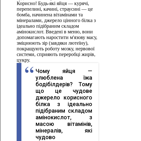
Корисно! Будь-які яйця — курячі,
перепелині, качині, страусині — це
бомба, начинена вітамінами та
мінералами, джерело цінного білка з
ідеально підібраним складом
амінокислот. Введені в меню, вони
допомагають наростити м'язову масу,
зміцнюють зір (завдяки лютеїну),
покращують роботу мозку, нервової
системи, сприяють переробці жирів,
цукру.
Чому яйця —
улюблена їжа
бодібілдерів? Тому
що це чудове
джерело корисного
білка з ідеально
підібраним складом
амінокислот, з
масою вітамінів,
мінералів, які
чудово