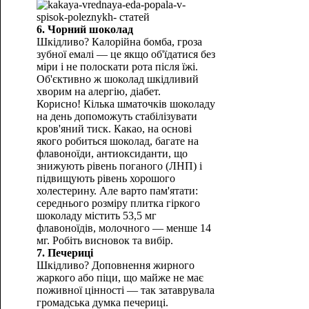
6. Чорний шоколад
Шкідливо? Калорійна бомба, гроза
зубної емалі — це якщо об'їдатися без
міри і не полоскати рота після їжі.
Об'єктивно ж шоколад шкідливий
хворим на алергію, діабет.
Корисно! Кілька шматочків шоколаду
на день допоможуть стабілізувати
кров'яний тиск. Какао, на основі
якого робиться шоколад, багате на
флавоноїди, антиоксиданти, що
знижують рівень поганого (ЛНП) і
підвищують рівень хорошого
холестерину. Але варто пам'ятати:
середнього розміру плитка гіркого
шоколаду містить 53,5 мг
флавоноїдів, молочного — менше 14
мг. Робіть висновок та вибір.
7. Печериці
Шкідливо? Доповнення жирного
жаркого або піци, що майже не має
поживної цінності — так затаврувала
громадська думка печериці.