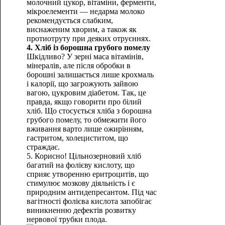
молочний цукор, вітаміни, ферменти,
мікроелементи — недарма молоко
рекомендується слабким,
виснаженим хворим, а також як
протиотруту при деяких отруєннях.
4. Хліб із борошна грубого помелу
Шкідливо? У зерні маса вітамінів,
мінералів, але після обробки в
борошні залишається лише крохмаль
і калорії, що загрожують зайвою
вагою, цукровим діабетом. Так, це
правда, якщо говорити про білий
хліб. Що стосується хліба з борошна
грубого помелу, то обмежити його
вживання варто лише ожирінням,
гастритом, холециститом, що
страждає.
5. Корисно! Цільнозерновий хліб
багатий на фолієву кислоту, що
сприяє утворенню еритроцитів, що
стимулює мозкову діяльність і є
природним антидепресантом. Під час
вагітності фолієва кислота запобігає
виникненню дефектів розвитку
нервової трубки плода.