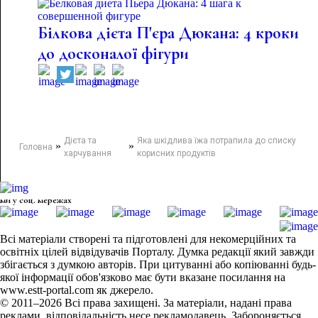
Білкова дієта П'єра Дюкана: 4 кроки
до досконалої фігури
Дієта та
Яка шкідлива їжа потрапила до списку
»
»
Головна
харчування
корисних продуктів
ми у соц. мережах
Всі матеріали створені та підготовлені для некомерційних та
освітніх цілей відвідувачів Порталу. Думка редакції який завжди
збігається з думкою авторів. При цитуванні або копіюванні будь-
якої інформації обов'язково має бути вказане посилання на
www.estt-portal.com як джерело.
© 2011–2026 Всі права захищені. За матеріали, надані права
реклами, відповідальність несе рекламодавець. Забороняється