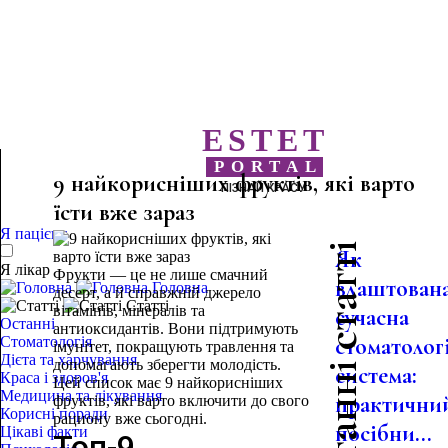
ESTET
PORTAL
9 найкорисніших фруктів, які варто
ПІЗНАЙ КРАСУ
їсти вже зараз
Я пацієнт
Останні статті
Як
Я лікар
Фрукти — це не лише смачний
влаштован
Головна
десерт, а й справжній джерело
Статті
вітамінів, мінералів та
сучасна
Останні
антиоксидантів. Вони підтримують
стоматолог
Стоматологія
імунітет, покращують травлення та
Дієта та харчування
допомагають зберегти молодість.
система:
Краса і здоров'я
Цей список має 9 найкорисніших
Медицина та лікування
практични
фруктів, які варто включити до свого
Корисні поради
рациону вже сьогодні.
посібни...
Цікаві факти
Топ-9