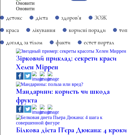
Оновити
детокс
дієта
здоров'я
ЗОЖ
краса
лікування
корисні поради
топ
догляд за тілом
факти
естет портал
Зірковий приклад: секрети краси
Хелен Міррен
Мандарини: користь чи шкода
фрукта
Білкова дієта П'єра Дюкана: 4 кроки