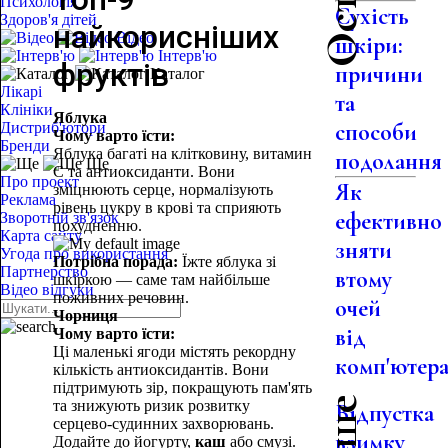
Психологія
Сухість
Здоров'я дітей
найкорисніших
Відео
шкіри:
Інтерв'ю
фруктів
причини
Каталог
Лікарі
та
Клініки
Яблука
способи
Дистриб'ютори
Чому варто їсти:
Бренди
Яблука багаті на клітковину, витамин
подолання
Ще
C та антиоксиданти. Вони
Про проект
Як
зміцнюють серце, нормалізують
Реклама
рівень цукру в крові та сприяють
ефективно
Зворотній зв'язок
похудненню.
Карта сайту
зняти
Угода про використання
Потрібна порада:
Їжте яблука зі
Партнерство
втому
шкіркою — саме там найбільше
Відео відгуки
поживних речовин.
очей
Чорниця
від
Чому варто їсти:
Ці маленькі ягоди містять рекордну
комп'ютер
кількість антиоксидантів. Вони
підтримують зір, покращують пам'ять
та знижують ризик розвитку
Відпустка
серцево-судинних захворювань.
взимку
Додайте до йогурту,
каш
або смузі.