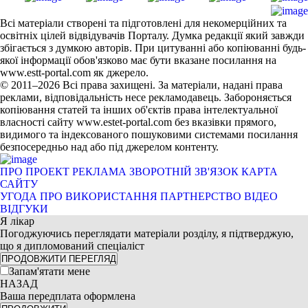
Всі матеріали створені та підготовлені для некомерційних та
освітніх цілей відвідувачів Порталу. Думка редакції який завжди
збігається з думкою авторів. При цитуванні або копіюванні будь-
якої інформації обов'язково має бути вказане посилання на
www.estt-portal.com як джерело.
© 2011–2026 Всі права захищені. За матеріали, надані права
реклами, відповідальність несе рекламодавець. Забороняється
копіювання статей та інших об'єктів права інтелектуальної
власності сайту www.estet-portal.com без вказівки прямого,
видимого та індексованого пошуковими системами посилання
безпосередньо над або під джерелом контенту.
ПРО ПРОЕКТ
РЕКЛАМА
ЗВОРОТНІЙ ЗВ'ЯЗОК
КАРТА
САЙТУ
УГОДА ПРО ВИКОРИСТАННЯ
ПАРТНЕРСТВО
ВІДЕО
ВІДГУКИ
Я лікар
Погоджуючись переглядати матеріали розділу, я підтверджую,
що я дипломований спеціаліст
ПРОДОВЖИТИ ПЕРЕГЛЯД
Запам'ятати мене
НАЗАД
Ваша передплата оформлена