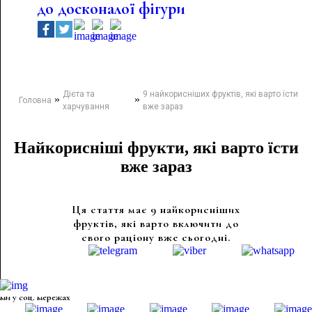
до досконалої фігури
Дієта та
9 найкорисніших фруктів, які варто їсти
»
»
Головна
харчування
вже зараз
Найкорисніші фрукти, які варто їсти
вже зараз
Ця стаття має 9 найкорисніших
фруктів, які варто включити до
свого раціону вже сьогодні.
ми у соц. мережах