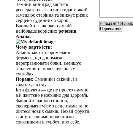
Темний виноград містить
ресвератрол — антиоксидант, який
замедлює старіння та знижує ризик
серцево-судинних хвороб.
Вживайте з шкіркою - у ній
Підписатися
найбільше корисних
речовин
Ананас
Чому варто їсти:
Ананас містить бромелайн —
фермент, що допомагає
перетравлювати білки, зменшує
запалення та полегшує біль у
суглобах.
Поради:
Смачний і свіжий, і в
салатах, і в смузі.
Їсти фрукти — це не просто смачно,
а й життєво необхідно для здоров'я.
Змінюйте раціон сезонно,
експериментуйте з рецептами та не
бійтеся нових смаків. Нехай фрукти
стануть вашими щоденними
союзниками в турботі про себе.