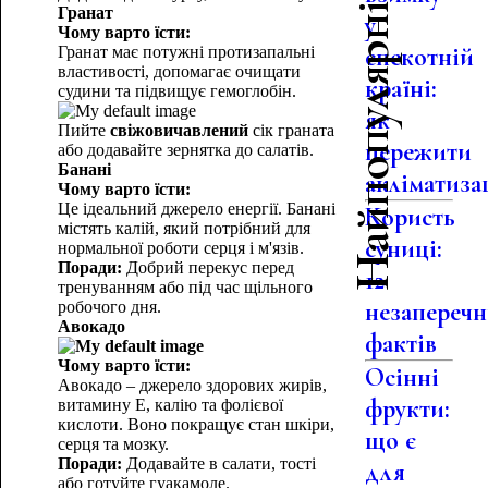
Найпопулярніше
Гранат
у
Чому варто їсти:
спекотній
Гранат має потужні протизапальні
властивості, допомагає очищати
країні:
судини та підвищує гемоглобін.
як
Пийте
свіжовичавлений
сік граната
пережити
або додавайте зернятка до салатів.
Банані
акліматиза
Чому варто їсти:
Це ідеальний джерело енергії. Банані
Користь
містять калій, який потрібний для
суниці:
нормальної роботи серця і м'язів.
Поради:
Добрий перекус перед
12
тренуванням або під час щільного
незапереч
робочого дня.
Авокадо
фактів
Чому варто їсти:
Осінні
Авокадо – джерело здорових жирів,
фрукти:
витамину Е, калію та фолієвої
кислоти. Воно покращує стан шкіри,
що є
серця та мозку.
Поради:
Додавайте в салати, тості
для
або готуйте гуакамоле.