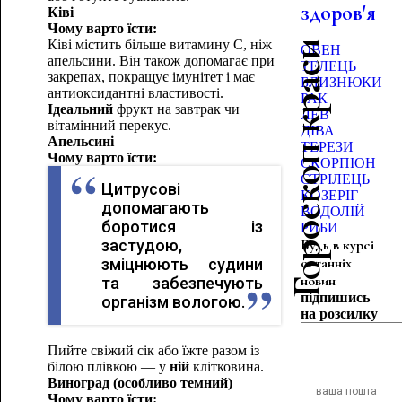
здоров'я
Ківі
Чому варто їсти:
Ківі містить більше витамину C, ніж
Гороскоп краси
ОВЕН
апельсини. Він також допомагає при
ТЕЛЕЦЬ
закрепах, покращує імунітет і має
БЛИЗНЮКИ
антиоксидантні властивості.
РАК
Ідеальний
фрукт на завтрак чи
ЛЕВ
вітамінний перекус.
ДІВА
Апельсині
ТЕРЕЗИ
Чому варто їсти:
СКОРПІОН
СТРІЛЕЦЬ
Цитрусові
КОЗЕРІГ
допомагають
ВОДОЛІЙ
боротися із
РИБИ
застудою,
Будь в курсі
останніх
зміцнюють судини
новин
та забезпечують
підпишись
організм вологою.
на розсилку
Пийте свіжий сік або їжте разом із
білою плівкою — у
ній
клітковина.
Виноград (особливо темний)
Чому варто їсти: