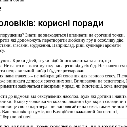
оловіків: корисні поради
 порушення? Знати де знаходяться і впливати на ерогенні точки,
екретів які допоможуть перетворити любовну гру в особливу дію.
станні згасанні збудження. Наприклад, різкі кулінарні аромати
су.
ують. Крики дітей, звуки відбійного молотка та авто, що
. Не варто вважати музику панацеєю від усіх бід. Не знаючи сма
ти неправильний вибір і будете розчаровані.
их навантажень – не найкращий союзник для гарного сексу. Післ
оже виникати депресія ерогенних зон. Впливаючи на рецептори,
рименти закінчаться підозрами у зраді чи імпотенції, хоча наспра
ти до відмови від сексуальних насолод. Будь-які дотики і навіть
ники. Якщо у чоловіка чи коханої людини був вкрай складний і
ановище свого партнера і не наполягайте на сексі, таким чином 
и. Ваш чоловік зрозуміє, що Вам дійсно важливий його стан і,
бурхливої ​​ночі.
 для чоловіків, тому важливо знати, де знаходятьс