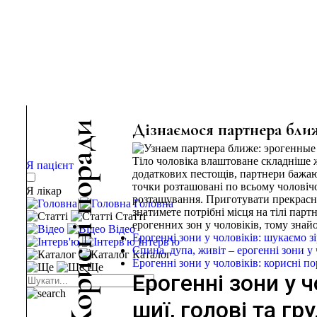
и
Дізнаємося партнера ближ
д
а
Тіло чоловіка влаштоване складніше ж
Я пацієнт
р
додаткових пестощів, партнери бажают
точки розташовані по всьому чоловічо
о
Я лікар
розташування. Приготувати прекрасну
п
Головна
знатимете потрібні місця на тілі партн
Статті
ерогенних зон у чоловіків, тому знай
і
Відео
н
Ерогенні зони у чоловіків: шукаємо зі
Інтерв'ю
Спина, дупа, живіт – ерогенні зони у 
с
Каталог
Ерогенні зони у чоловіків: корисні п
Ще
и
Ерогенні зони у 
р
о
шиї, голові та гр