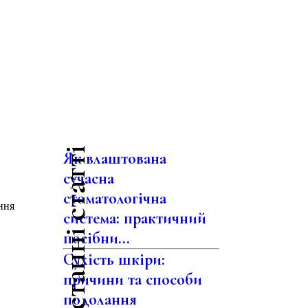
Останні статті
Як влаштована
сучасна
стоматологічна
ення
система: практичний
посібни...
Сухість шкіри:
причини та способи
подолання