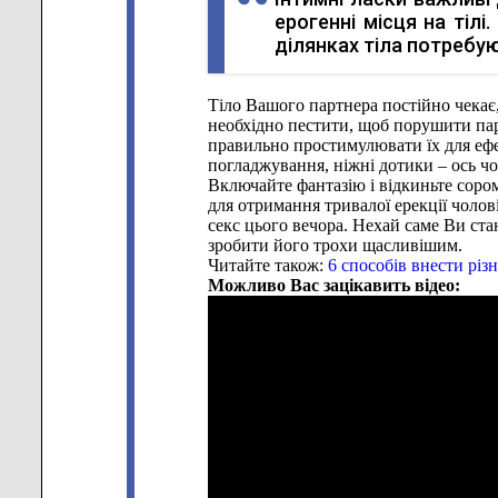
ерогенні місця на тілі.
ділянках тіла потребую
Тіло Вашого партнера постійно чекає
необхідно пестити, щоб порушити парт
правильно простимулювати їх для ефе
погладжування, ніжні дотики – ось чог
Включайте фантазію і відкиньте сором
для отримання тривалої ерекції чолові
секс цього вечора. Нехай саме Ви ста
зробити його трохи щасливішим.
Читайте також:
6 способів внести рі
Можливо Вас зацікавить відео: