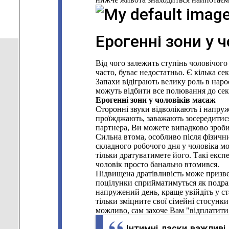
Ерогенні зони у ч
Від чого залежить ступінь чоловічого
часто, буває недостатньо. Є кілька с
Запахи відіграють велику роль в наро
можуть відбити все полювання до сек
Ерогенні зони у чоловіків масаж
Сторонні звуки відволікають і напруж
проїжджають, заважають зосередитися
партнера, Ви можете випадково зроби
Сильна втома, особливо після фізичн
складного робочого дня у чоловіка м
тільки дратуватимете його. Такі експе
чоловік просто банально втомився.
Підвищена дратівливість може призвес
поцілунки сприйматимуться як подраз
напружений день, краще увійдіть у ст
тільки зміцните свої сімейні стосунк
можливо, сам захоче Вам "відплатити" 
Інтимні ласки важливі