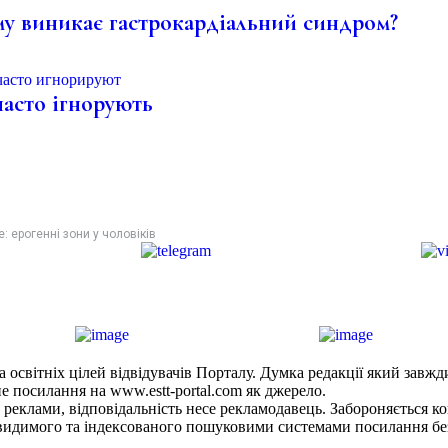
Чому виникає гастрокардіальний синдром?
часто ігнорують
 ерогенні зони у чоловіків
а освітніх цілей відвідувачів Порталу. Думка редакції який завжд
не посилання на www.estt-portal.com як джерело.
 реклами, відповідальність несе рекламодавець. Забороняється ко
о, видимого та індексованого пошуковими системами посилання бе