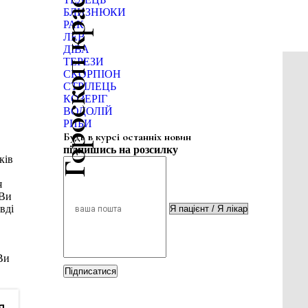
Гороскоп краси
БЛИЗНЮКИ
РАК
ЛЕВ
ДІВА
ТЕРЕЗИ
СКОРПІОН
СТРІЛЕЦЬ
КОЗЕРІГ
ВОДОЛІЙ
РИБИ
Будь в курсі останніх новин
підпишись на розсилку
ків
я
 Ви
вді
Ви
Підписатися
я