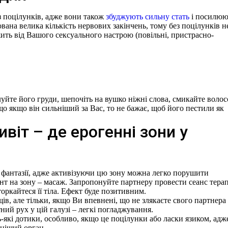
з поцілунків, адже вони також
збуджують сильну стать
і посилюю
ована велика кількість нервових закінчень, тому без поцілунків н
жить від Вашого сексуального настрою (повільні, пристрасно-
луйте його груди, шепочіть на вушко ніжні слова, смикайте волос
 що якщо він сильніший за Вас, то не бажає, щоб його пестили як
ивіт – де ерогенні зони у
ї фантазії, адже активізуючи цю зону можна легко порушити
нт на зону – масаж. Запропонуйте партнеру провести сеанс терап
оркайтеся її тіла. Ефект буде позитивним.
в, але тільки, якщо Ви впевнені, що не злякаєте свого партнера
й рух у цій галузі – легкі погладжування.
ь-які дотики, особливо, якщо це поцілунки або ласки язиком, адж
мніший
орган.