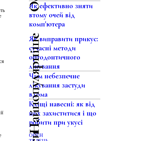
Як ефективно зняти
ть
втому очей від
е
комп'ютера
Найпопулярніше
Як виправити прикус:
сучасні методи
ортодонтичного
ся
лікування
Чим небезпечне
лікування застуди
вдома
Кліщі навесні: як від
них захиститися і що
ії
робити при укусі
е
ОВЕН
ТЕЛЕЦЬ