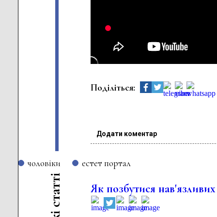
Поділіться:
Додати коментар
чоловіки
естет портал
і
т
Як позбутися нав'язливих
т
а
т
с
і