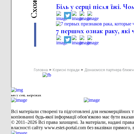
ж
Біль у серці після їжі. 
о
х
С
7 перших ознак раку, які 
»
»
Головна
Корисні поради
Дізнаємося партнера ближче:
ми у соц. мережах
Всі матеріали створені та підготовлені для некомерційних т
копіюванні будь-якої інформації обов'язково має бути вказа
© 2011–2026 Всі права захищені. За матеріали, надані права
власності сайту www.estet-portal.com без вказівки прямог