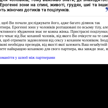
 Ерогенні зони на спині, животі, грудях, шиї та інши
ть жіночих дотиків та поцілунків.
, щоб Ви почали досліджувати його, адже багато ділянок так
нера. Ерогенні зони у чоловіків розташовані по всьому тілу, але
ктивного збудження знає не кожна жінка. Пристрасні поцілунки
о чекає від Вас коханий чоловік, від якого Ви очікуєте на те сам
, щоб отримати задоволення від сексу з коханим чоловіком. Інод
кові необхідна прелюдія, від якості якої залежить Ваш незабутній
нете найкращою коханкою для свого партнера, яка завжди знає, я
зноманіття у шлюб між партнерами