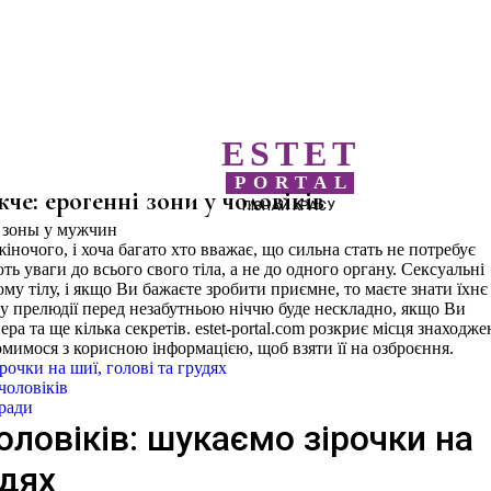
ESTET
PORTAL
че: ерогенні зони у чоловіків
ПІЗНАЙ КРАСУ
іночого, і хоча багато хто вважає, що сильна стать не потребує
ь уваги до всього свого тіла, а не до одного органу. Сексуальні
му тілу, і якщо Ви бажаєте зробити приємне, то маєте знати їхнє
 прелюдії перед незабутньою ніччю буде нескладно, якщо Ви
ера та ще кілька секретів. estet-portal.com розкриє місця знаходж
омимося з корисною інформацією, щоб взяти її на озброєння.
рочки на шиї, голові та грудях
чоловіків
оради
чоловіків: шукаємо зірочки на
удях