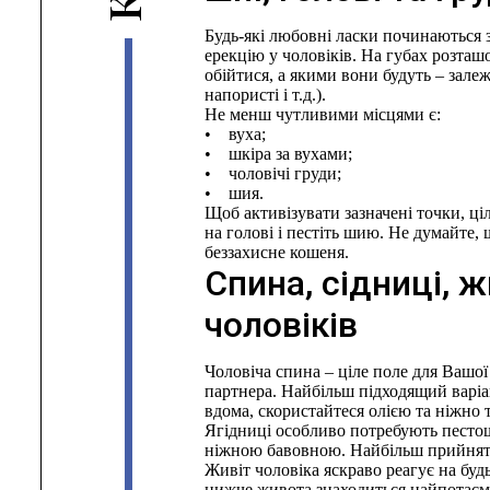
К
Будь-які любовні ласки починаються 
ерекцію у чоловіків. На губах розташ
обійтися, а якими вони будуть – зале
напористі і т.д.).
Не менш чутливими місцями є:
• вуха;
• шкіра за вухами;
• чоловічі груди;
• шия.
Щоб активізувати зазначені точки,
ці
на голові і пестіть шию. Не думайте,
беззахисне кошеня.
Спина, сідниці, ж
чоловіків
Чоловіча спина – ціле поле для Вашо
партнера. Найбільш підходящий варіа
вдома, скористайтеся олією та ніжно т
Ягідниці особливо потребують пестощі
ніжною бавовною. Найбільш прийнятни
Живіт чоловіка яскраво реагує на буд
нижче живота знаходиться найпотає