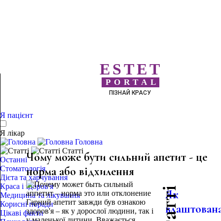
ESTET
PORTAL
ПІЗНАЙ КРАСУ
Я пацієнт
Я лікар
Головна
Статті
Чому може бути сильний апетит - це
Останні
Стоматологія
норма або відхилення
Дієта та харчування
Краса і здоров'я
Як
Медицина та лікування
Гарний апетит завжди був ознакою
Корисні поради
влаштован
здоров'я – як у дорослої людини, так і
Цікаві факти
у маленької дитини. Вважається,