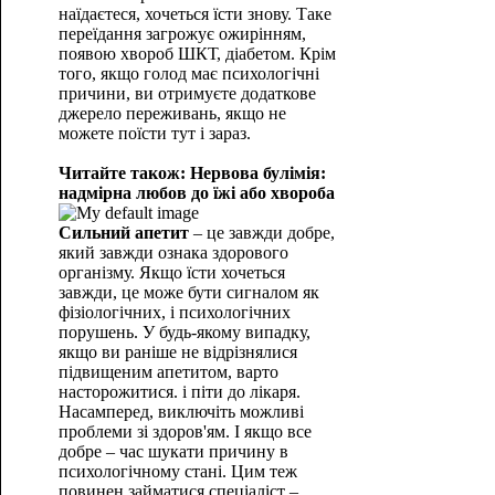
наїдаєтеся, хочеться їсти знову. Таке
переїдання загрожує ожирінням,
появою хвороб ШКТ, діабетом. Крім
того, якщо голод має психологічні
причини, ви отримуєте додаткове
джерело переживань, якщо не
можете поїсти тут і зараз.
Читайте також: Нервова булімія:
надмірна любов до їжі або хвороба
Сильний апетит
– це завжди добре,
який завжди ознака здорового
організму. Якщо їсти хочеться
завжди, це може бути сигналом як
фізіологічних, і психологічних
порушень. У будь-якому випадку,
якщо ви раніше не відрізнялися
підвищеним апетитом, варто
насторожитися. і піти до лікаря.
Насамперед, виключіть можливі
проблеми зі здоров'ям. І якщо все
добре – час шукати причину в
психологічному стані. Цим теж
повинен займатися спеціаліст –