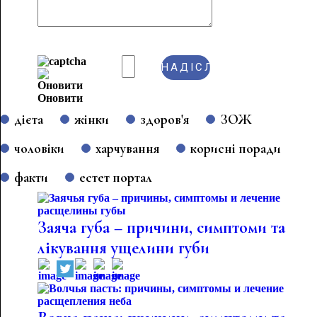
Оновити
дієта
жінки
здоров'я
ЗОЖ
чоловіки
харчування
корисні поради
факти
естет портал
Заяча губа – причини, симптоми та
лікування ущелини губи