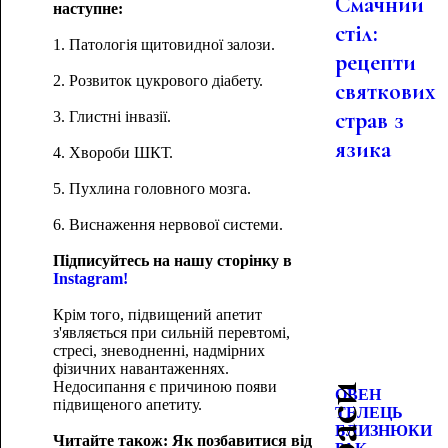
Смачний
наступне:
стіл:
1. Патологія щитовидної залози.
рецепти
2. Розвиток цукрового діабету.
святкових
страв з
3. Глистні інвазії.
язика
4. Хвороби ШКТ.
5. Пухлина головного мозга.
6. Виснаження нервової системи.
Підписуйтесь на нашу сторінку в
Instagram!
Крім того, підвищений апетит
з'являється при сильній перевтомі,
стресі, зневодненні, надмірних
фізичних навантаженнях.
Недосипання є причиною появи
ОВЕН
підвищеного апетиту.
ТЕЛЕЦЬ
БЛИЗНЮКИ
Читайте також: Як позбавитися від