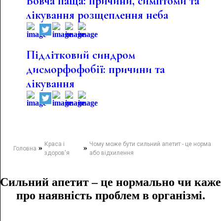
Вовча паща: причини, симптоми та
лікування розщеплення неба
Підлітковий синдром
дисморфофобії: причини та
лікування
Краса і
Чому може бути сильний апетит - це норма
»
»
Головна
здоров'я
або відхилення
Сильний апетит – це нормально чи каже
про наявність проблем в організмі.