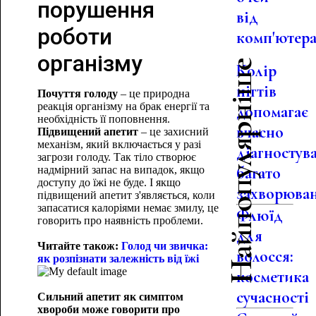
порушення
від
роботи
комп'ютер
організму
Найпопулярніше
Колір
нігтів
Почуття голоду
– це природна
реакція організму на брак енергії та
допомагає
необхідність її поповнення.
вчасно
Підвищений апетит
– це захисний
механізм, який включається у разі
діагностув
загрози голоду. Так тіло створює
багато
надмірний запас на випадок, якщо
доступу до їжі не буде. І якщо
захворюва
підвищений апетит з'являється, коли
запасатися калоріями немає змилу, це
Флюїд
говорить про наявність проблеми.
для
Читайте також:
Голод чи звичка:
волосся:
як розпізнати залежність від їжі
косметика
сучасності
Сильний апетит як симптом
хвороби може говорити про