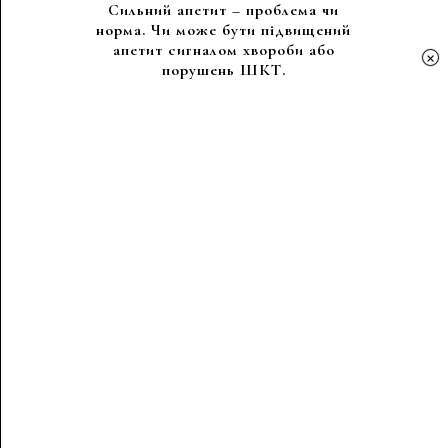
Сильний апетит – проблема чи
норма. Чи може бути підвищений
апетит сигналом хвороби або
×
порушень ШКТ.