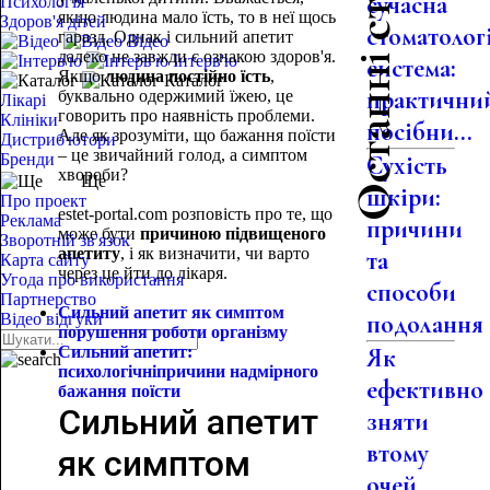
Останні статті
сучасна
Психологія
якщо людина мало їсть, то в неї щось
Здоров'я дітей
стоматолог
гаразд. Однак і сильний апетит
Відео
далеко не завжди є ознакою здоров'я.
Інтерв'ю
система:
Якщо
людина постійно їсть
,
Каталог
практични
буквально одержимий їжею, це
Лікарі
говорить про наявність проблеми.
Клініки
посібни...
Але як зрозуміти, що бажання поїсти
Дистриб'ютори
– це звичайний голод, а симптом
Бренди
Сухість
хвороби?
Ще
шкіри:
Про проект
estet-portal.com розповість про те, що
Реклама
причини
може бути
причиною підвищеного
Зворотній зв'язок
апетиту
, і як визначити, чи варто
та
Карта сайту
через це йти до лікаря.
Угода про використання
способи
Партнерство
Сильний апетит як симптом
подолання
Відео відгуки
порушення роботи організму
Сильний апетит:
Як
психологічні
причини надмірного
ефективно
бажання поїсти
Сильний апетит
зняти
втому
як симптом
очей