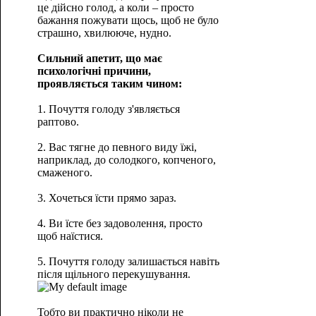
це дійсно голод, а коли – просто
бажання пожувати щось, щоб не було
страшно, хвилююче, нудно.
Сильний апетит, що має
психологічні причини,
проявляється таким чином:
1. Почуття голоду з'являється
раптово.
2. Вас тягне до певного виду їжі,
наприклад, до солодкого, копченого,
смаженого.
3. Хочеться їсти прямо зараз.
4. Ви їсте без задоволення, просто
щоб наїстися.
5. Почуття голоду залишається навіть
після щільного перекушування.
Тобто ви практично ніколи не