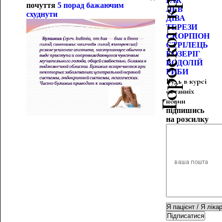
Гороскоп краси
РАК
почуття
5 порад бажаючим
ЛЕВ
схуднути
ДІВА
ТЕРЕЗИ
СКОРПІОН
СТРІЛЕЦЬ
КОЗЕРІГ
ВОДОЛІЙ
РИБИ
Будь в курсі
останніх
новин
підпишись
на розсилку
Підписатися