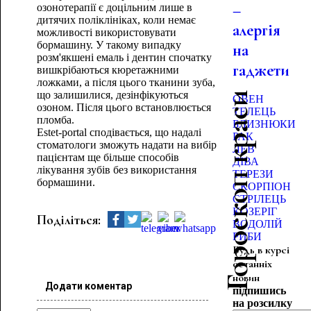
–
озонотерапії є доцільним лише в
дитячих поліклініках, коли немає
алергія
можливості використовувати
бормашину. У такому випадку
на
розм'якшені емаль і дентин спочатку
гаджети
вишкрібаються кюретажними
ложками, а після цього тканини зуба,
що залишилися, дезінфікуються
Гороскоп краси
ОВЕН
озоном. Після цього встановлюється
ТЕЛЕЦЬ
пломба.
БЛИЗНЮКИ
Estet-portal сподівається, що надалі
РАК
стоматологи зможуть надати на вибір
ЛЕВ
пацієнтам ще більше способів
ДІВА
лікування зубів без використання
ТЕРЕЗИ
бормашини.
СКОРПІОН
СТРІЛЕЦЬ
КОЗЕРІГ
Поділіться:
ВОДОЛІЙ
РИБИ
Будь в курсі
останніх
новин
Додати коментар
підпишись
на розсилку