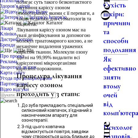
Психологія
полягає суть такого безконтактного
Сухість
Здоров'я дітей
лікування карієсу озоном
Відео
шкіри:
(озонотерапія), якими є її переваги, а
Інтерв'ю
також недоліки для стоматологів та
причини
Каталог
пацієнтів.
Лікарі
Лікування карієсу озоном має на
та
Клініки
увазі дезінфікування за допомогою
способи
Дистриб'ютори
молекул триатомарного кисню, а не
Бренди
механічне видалення уражених
подолання
Ще
карієсом тканин. Молекули озону
Про проект
здатні на 99,99% видалити всі
Як
Реклама
карієсогенні мікроорганізми
ефективно
Зворотній зв'язок
каріозної порожнини.
Карта сайту
Процедура лікування
зняти
Угода про використання
карієсу озоном
Партнерство
втому
Відео відгуки
проходить у 3 етапи:
очей
від
До зуба прикладають спеціальний
силіконовий ковпачок, з'єднаний з
комп'ютер
наконечником апарату для
озонотерапії.
Психолог
З-під цього ковпачка
відсмоктується повітря, завдяки
розповів,
чому створюється щось близьке до