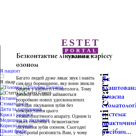
ESTET
PORTAL
Безконтактне лікування карієсу
ПІЗНАЙ КРАСУ
озоном
Я пацієнт
Останні статті
Як
Багато людей дуже лякає звук і навіть
Я лікар
сам вид бормашини, яку вони звикли
влаштован
Головна
бачити у кабінеті стоматолога. Тому
Статті
фахівці постійно займаються
сучасна
Останні
розробкою нових удосконалених
стоматолог
Стоматологія
методів лікування зубів без
Дієта та харчування
використання цього
система:
Краса і здоров'я
стоматологічного апарату. Одним із
Медицина та лікування
практични
таких способів є безконтактне
Корисні поради
лікування зубів озоном. Сьогодні
посібни...
Цікаві факти
Estet-portal розповість Вам, у чому