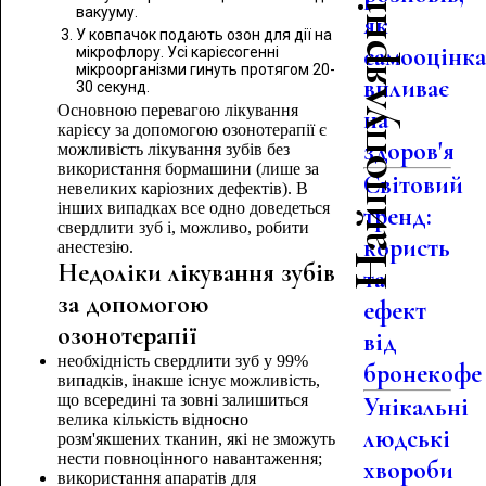
Найпопулярніше
вакууму.
як
У ковпачок подають озон для дії на
самооцінк
мікрофлору. Усі карієсогенні
мікроорганізми гинуть протягом 20-
впливає
30 секунд.
Основною перевагою лікування
на
карієсу за допомогою озонотерапії є
здоров'я
можливість лікування зубів без
використання бормашини (лише за
Світовий
невеликих каріозних дефектів). В
інших випадках все одно доведеться
тренд:
свердлити зуб і, можливо, робити
користь
анестезію.
Недоліки лікування зубів
та
за допомогою
ефект
озонотерапії
від
необхідність свердлити зуб у 99%
бронекофе
випадків, інакше існує можливість,
що всередині та зовні залишиться
Унікальні
велика кількість відносно
людські
розм'якшених тканин, які не зможуть
нести повноцінного навантаження;
хвороби
використання апаратів для