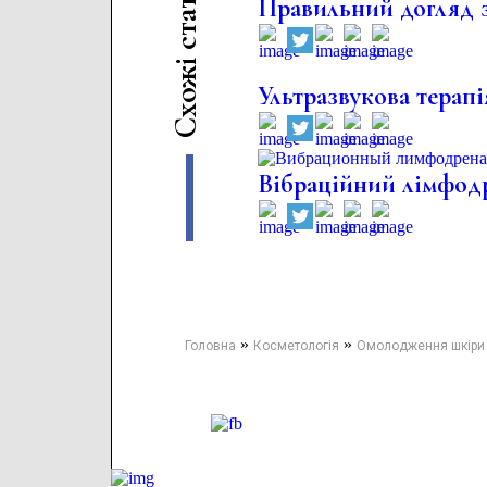
Правильний догляд з
т
а
т
с
і
ж
Ультразвукова терапі
о
х
С
Вібраційний лімфодр
»
»
Головна
Косметологія
Омолодження шкіри н