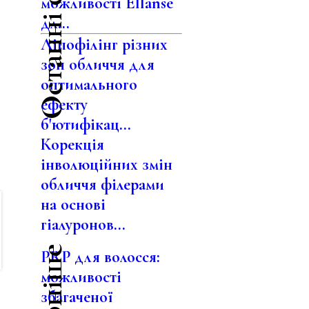
Останні статті
можливості Ellansé
дл...
Ліпофілінг різних
зон обличчя для
оптимального
ефекту
б'ютифікац...
Корекція
інволюційних змін
обличчя філерами
на основі
гіалуронов...
PRP для волосся:
можливості
збагаченої