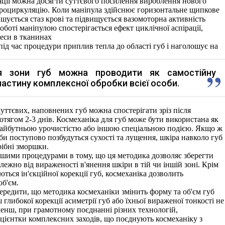
ляції можна досягти суттєвого посилення вироблення нового
кроциркуляцію. Коли маніпула здійснює горизонтальне щипкове
шується стаз крові та підвищується вазомоторна активність
оботі маніпулою спостерігається ефект циклічної аспірації,
еси в тканинах
під час процедури приплив тепла до області губ і наголошує на
я зони губ можна проводити як самостійну
частину комплексної обробки всієї особи.
чуттєвих, наповнених губ можна спостерігати зріз після
ротягом 2-3 днів. Космеханіка для губ може бути використана як
майбутньою урочистістю або іншою спеціальною подією. Якщо ж
би поступово позбудуться сухості та лущення, шкіра навколо губ
рібні зморшки.
ншими процедурами в тому, що ця методика дозволяє зберегти
алежно від вираженості в'янення шкіри в тій чи іншій зоні. Крім
ються ін'єкційної корекції губ, космеханіка дозволить
об'єм.
ередити, що методика космеханіки змінить форму та об'єм губ
 глибокої корекції асиметрії губ або їхньої вираженої тонкості не
 менш, при грамотному поєднанні різних технологій,
ацієнтки комплексних заходів, що поєднують космеханіку з