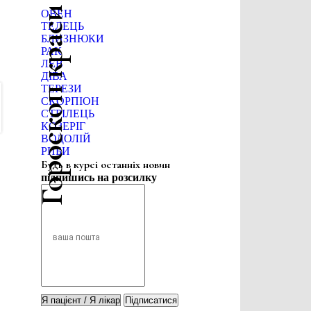
Гороскоп краси
ОВЕН
ТЕЛЕЦЬ
БЛИЗНЮКИ
РАК
ЛЕВ
ДІВА
ТЕРЕЗИ
СКОРПІОН
СТРІЛЕЦЬ
КОЗЕРІГ
ВОДОЛІЙ
РИБИ
Будь в курсі останніх новин
підпишись на розсилку
Підписатися