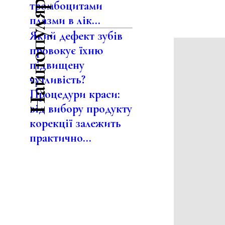
Найпопулярніше
тромбоцитами
плазми в лік...
Який дефект зубів
провокує їхню
підвищену
чутливість?
Процедури краси:
від вибору продукту
корекції залежить
практично...