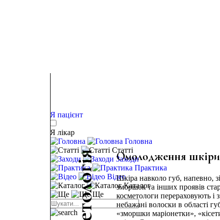
Я пацієнт
Я лікар
Головна
Статті
я
Омолодження шкіри н
Заходи
і
Практика
г
о
Відео
Шкіра навколо губ, напевно, з
Каталог
зморшок та інших проявів старі
л
Ще
косметологи перераховують і зм
о
небажані волоски в області г
т
«зморшки маріонетки», «кісети
е