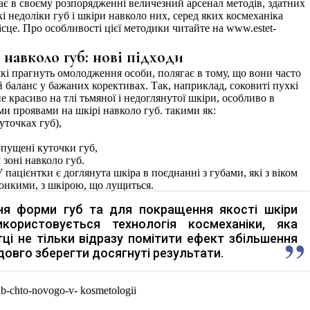
ає в своєму розпорядженні величезний арсенал методів, здатних
і недоліки губ і шкіри навколо них, серед яких космеханіка
ісце. Про особливості цієї методики читайте на www.estet-
авколо губ: нові підходи
кі прагнуть омолодження особи, полягає в тому, що вони часто
 баланс у бажаних корективах. Так, наприклад, соковиті пухкі
е красиво на тлі тьмяної і недоглянутої шкіри, особливо в
и проявами на шкірі навколо губ. такими як:
уточках губ),
опущені куточки губ,
 зоні навколо губ.
У пацієнтки є доглянута шкіра в поєднанні з губами, які з віком
тонкими, з шкірою, що лущиться.
я форми губ та для покращення якості шкіри
користовується технологія космеханіки, яка
ці не тільки відразу помітити ефект збільшення
адовго зберегти досягнуті результати.