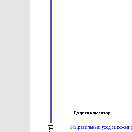
Додати коментар
і
т