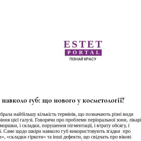
ESTET
PORTAL
ПІЗНАЙ КРАСУ
авколо губ: що нового у косметології?
ібрала найбільшу кількість термінів, що позначають різні види
ння цієї галузі. Говорячи про проблеми періоральної зони, лікар
оршки, і складки, порушення пігментації, і втрату обсягу, і
уб. Саме щодо шкіри навколо губ використовують згадки про
», «складки гіркоти» та інші дефекти, що свідчать про вікові