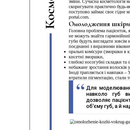
зміни. Сучасна косметологія м
м
скоригувати практично будь-як
с
поступово займає своє гідне м
о
portal.com.
Омолодження шкіри н
К
Головна проблема пацієнток, я
не можуть знайти гармонійний
губи будуть виглядати зовсім н
поєднанні з виразними віковим
оральні комісури (зморшки в к
кисетні зморшки,
глибокі носогубні складки та 
небажане зростання волосків у
Іноді трапляється і навпаки – 
втратили пігментацію, стали 
Для моделюванн
навколо губ ви
дозволяє пацієнт
об'єму губ, а й н