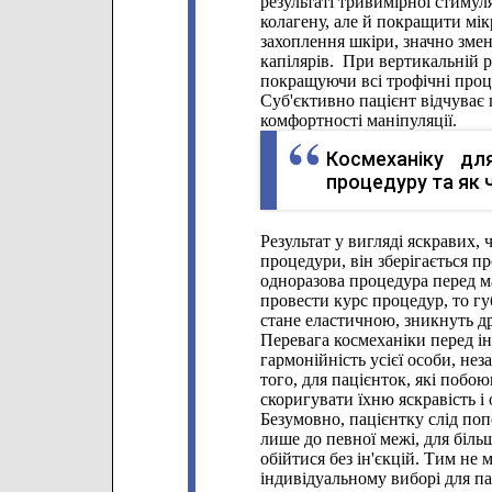
результаті тривимірної стиму
колагену, але й покращити мі
захоплення шкіри, значно змен
капілярів. При вертикальній р
покращуючи всі трофічні проц
Суб'єктивно пацієнт відчуває 
комфортності маніпуляції.
Космеханіку дл
процедуру та як 
Результат у вигляді яскравих, 
процедури, він зберігається п
одноразова процедура перед 
провести курс процедур, то гу
стане еластичною, зникнуть д
Перевага космеханіки перед і
гармонійність усієї особи, нез
того, для пацієнток, які побою
скоригувати їхню яскравість і 
Безумовно, пацієнтку слід поп
лише до певної межі, для більш
обійтися без ін'єкцій. Тим не
індивідуальному виборі для п