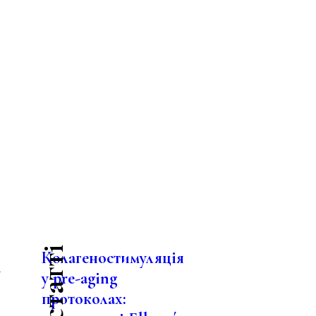
Колагеностимуляція
і
у pre-aging
протоколах: