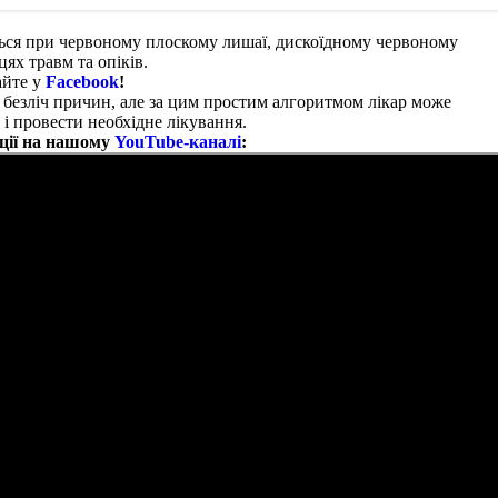
ться при червоному плоскому лишаї, дискоїдному червоному
цях травм та опіків.
айте у
Facebook
!
безліч причин, але за цим простим алгоритмом лікар може
і провести необхідне лікування.
ції на нашому
YouTube-каналі
: