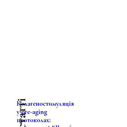
Колагеностимуляція
у pre-aging
протоколах: