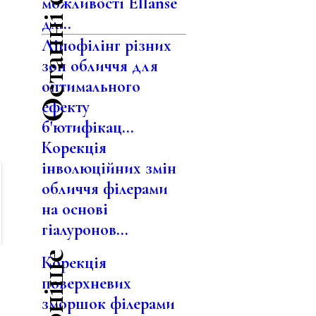
Останні статті
можливості Ellansé
.
дл...
Ліпофілінг різних
зон обличчя для
оптимального
ефекту
б'ютифікац...
Корекція
інволюційних змін
обличчя філерами
на основі
гіалуронов...
Корекція
поверхневих
зморшок філерами