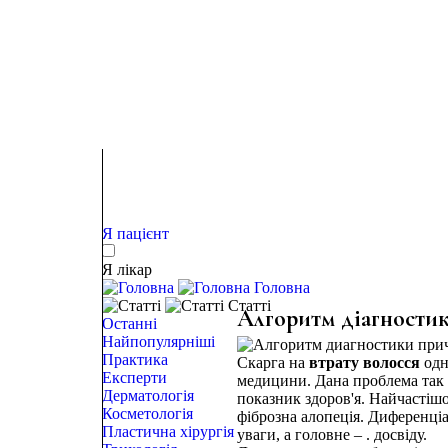
Я пацієнт
Я лікар
Головна
Статті
Алгоритм діагностик
Останні
Найпопулярніші
Практика
Скарга на
втрату волосся
одн
Експерти
медицини. Дана проблема так с
Дерматологія
показник здоров'я. Найчастіш
Косметологія
фіброзна алопеція. Диференціа
Пластична хірургія
уваги, а головне – . досвіду.