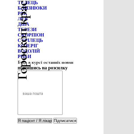
Гороскоп краси
ТЕЛЕЦЬ
БЛИЗНЮКИ
РАК
ЛЕВ
ДІВА
ТЕРЕЗИ
СКОРПІОН
СТРІЛЕЦЬ
КОЗЕРІГ
ВОДОЛІЙ
РИБИ
Будь в курсі останніх новин
підпишись на розсилку
Підписатися