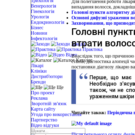
Трихологія
Для полегшення роботи лікаря
Венерологія
випадання волосся, докладніш
Гінекологія
Головні пункти алгоритму ді
Урологія
Основні дифузні ураження в
Ендокринологія
Захворювання, що призводя
Бізнес
Головні пункт
Новини
Інфектологія
втрати волос
Заходи
Практика
Відео
Внаслідок того, що причиною 
Каталог
станів, діагностика алопеції 
Лікарі
постановки діагнозу лікарю ва
Клініки
Дистриб'ютори
Перше, що має з
Бренди
Необхідно з'ясу
Ще
також, чи не спо
Про проект
ураженням шкіри
Реклама
Зворотній зв'язок
Карта сайту
Читайте також:
Періодична 
Угода про використання
Партнерство
Відео відгуки
Після ретельного огляду, фахів