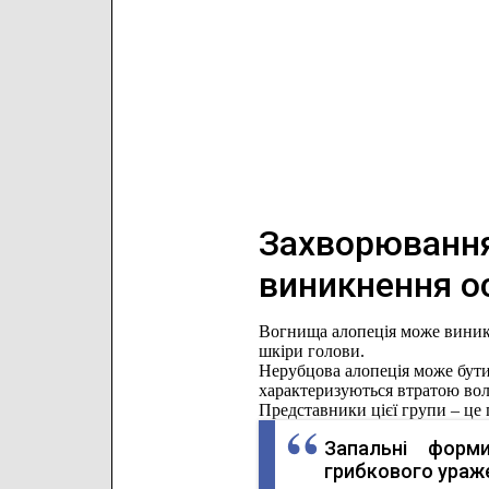
Захворювання
виникнення о
Вогнища алопеція може виника
шкіри голови.
Нерубцова алопеція може бути 
характеризуються втратою вол
Представники цієї групи – це г
Запальні форми
грибкового ураже