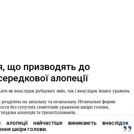
, що призводять до
середкової алопеції
ти як внаслідок рубцевих змін, так і внаслідок інших уражень
розділена на запальну та незапальну. Незапальні форми
осся без супутніх симптомів ураження шкіри голови.
ніздова алопеція та трихотілломанія.
 алопеції найчастіше виникають внаслідок
ння шкіри голови.