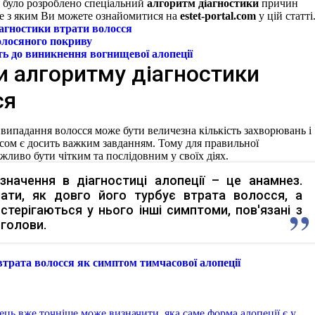
 було розроблено спеціальний
алгоритм діагностики
причин
е з яким Ви можете ознайомитися на
estet-portal.com
у цій статті
агностики втрати волосся
олосяного покриву
ть до виникнення
вогнищевої алопеції
и алгоритму діагностики
ся
випадання волосся може бути величезна кількість захворювань і
часом є досить важким завданням. Тому для правильної
жливо бути чітким та послідовним у своїх діях.
начення в діагностиці алопеції – це анамнез.
вати, як довго його турбує втрата волосся, а
стерігаються у нього інші симптоми, пов'язані з
 голови.
втрата волосся як симптом тимчасової алопеції
ець вже точніше може визначити, яка саме форма алопеції є у ​​