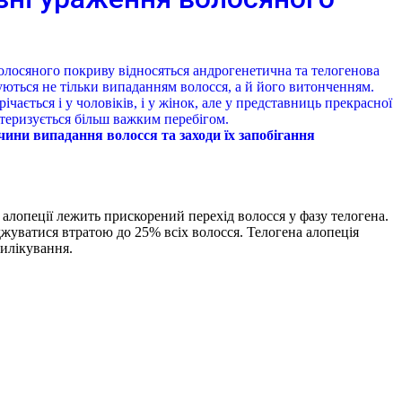
лосяного покриву відносяться андрогенетична та телогенова
уються не тільки випаданням волосся, а й його витонченням.
чається і у чоловіків, і у жінок, але у представниць прекрасної
теризується більш важким перебігом.
ини випадання волосся та заходи їх запобігання
 алопеції лежить прискорений перехід волосся у фазу телогена.
уватися втратою до 25% всіх волосся. Телогена алопеція
илікування.