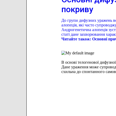
покриву
До групи дифузних уражень во
алопеція, які часто супроводж
Андрогенетична алопеція зустрі
статі дане захворювання харак
Читайте також: Основні прич
В основі телогенової дифузної
Дане ураження може супроводж
схильна до
спонтанного самов