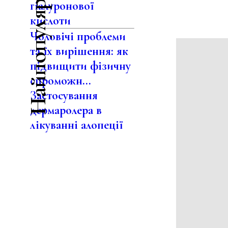
Найпопулярніше
гіалуронової
кислоти
Чоловічі проблеми
та їх вирішення: як
підвищити фізичну
спроможн...
Застосування
дермаролера в
лікуванні алопеції