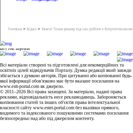
»
»
Головна
Відео
Увага! Точки ризику під час роботи з ботулотоксином
ми у соц. мережах
Всі матеріали створені та підготовлені для некомерційних та
освітніх цілей відвідувачів Порталу. Думка редакції який завжди
збігається з думкою авторів. При цитуванні або копіюванні будь-
якої інформації обов'язково має бути вказане посилання на
www.estt-portal.com як джерело.
© 2011–2026 Всі права захищені. За матеріали, надані права
реклами, відповідальність несе рекламодавець. Забороняється
копіювання статей та інших об'єктів права інтелектуальної
власності сайту www.estet-portal.com без вказівки прямого,
видимого та індексованого пошуковими системами посилання
безпосередньо над або під джерелом контенту.