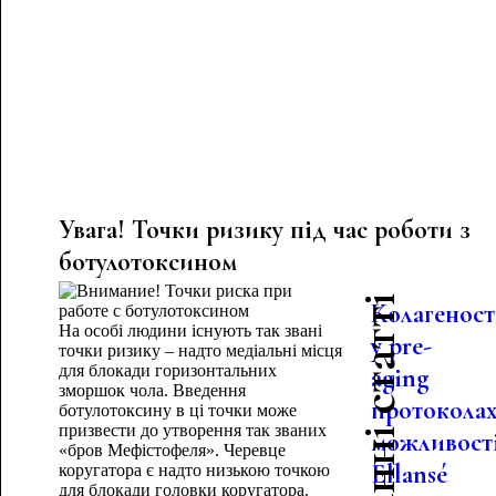
Увага! Точки ризику під час роботи з
ботулотоксином
Останні статті
Колагеност
На особі людини існують так звані
у pre-
точки ризику – надто медіальні місця
для блокади горизонтальних
aging
зморшок чола. Введення
протоколах
ботулотоксину в ці точки може
призвести до утворення так званих
можливост
«бров Мефістофеля». Черевце
Ellansé
коругатора є надто низькою точкою
для блокади головки коругатора.