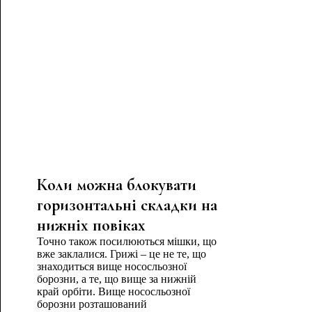
Коли можна блокувати
горизонтальні складки на
нижніх повіках
Точно також посилюються мішки, що
вже заклалися. Грижі – це не те, що
знаходиться вище нососльозної
борозни, а те, що вище за нижній
край орбіти. Вище нососльозної
борозни розташований