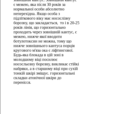
є межею, яка після 30 років за
нормальної особи абсолютно
неперехідна. Якщо особа з
підліткового віку має носослізну
борозну, що закладається, то і в 20-25
років лінія, що горизонтально
проходить через зовнішній кантус, є
межею, нижче якої вводити
ботулотоксин не можна, тому що
нижче зовнішнього кантуса порція
кругового м'яза ока є ліфтингової.
Будь-яка блокада в цій зоні в
молодшому віці посилює
нососльозну борозну, викликає стійкі
набряки, а в старшому віці при сухій
тонкій шкірі зміщує. горизонтальні
складки атонічної шкіри до
перенісся.