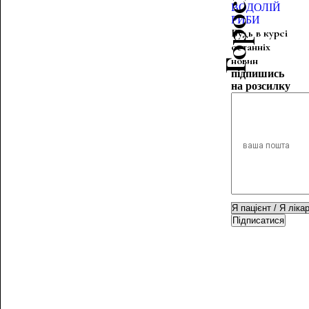
ВОДОЛІЙ
РИБИ
Будь в курсі
останніх
новин
підпишись
на розсилку
Підписатися