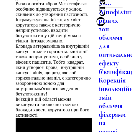
дл...
Ризики освіти «бров Мефістофеля»
особливо підвищуються у жінок,
Ліпофілінг
схильних до утворення пастозності.
різних
Інтрамускулярна ін'єкція у хвіст
коругатора також є категорично
зон
неприпустимою, вводити
ботулотоксин у цій точці можна
обличчя
тільки інтрадермально.
для
Блокада латеральніша за внутрішній
кантус і нижче горизонтальної лінії
оптимальн
також неприпустима, особливо у
ефекту
вікових пацієнтів. Тобто квадрат,
який утворює брова, внутрішній
б'ютифікац.
кантус і лінія, що розділяє лоб
горизонтально навпіл, є категорично
Корекція
забороненою зоною для
інволюцій
внутрішньом'язового введення
ботулотоксину!
змін
Ін'єкції в цій області можна
обличчя
виконувати виключно з метою
блокади хвоста коругатора при його
філерами
активності.
на
основі