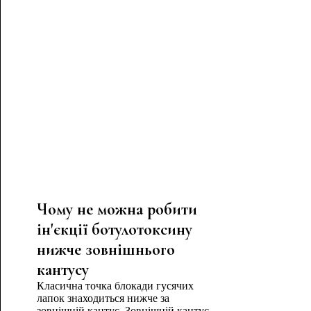
Чому не можна робити
ін'єкції ботулотоксину
нижче зовнішнього
кантусу
Класична точка блокади гусячих
лапок знаходиться нижче за
зовнішній кантус. Зовнішній кантус