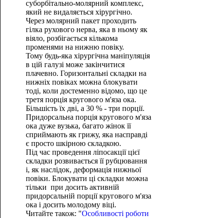
суборбітально-молярний комплекс,
який не видаляється хірургічно.
Через молярний пакет проходить
гілка рухового нерва, яка в ньому як
віяло, розбігається кількома
променями на нижню повіку.
Тому будь-яка хірургічна маніпуляція
в цій галузі може закінчитися
плачевно. Горизонтальні складки на
нижніх повіках можна блокувати
тоді, коли достеменно відомо, що це
третя порція кругового м'яза ока.
Більшість їх дві, а 30 % - три порції.
Придорсальна порція кругового м'яза
ока дуже вузька, багато жінок її
сприймають як грижу, яка насправді
є просто шкірною складкою.
Під час проведення ліпосакції цієї
складки розвивається її рубцювання
і, як наслідок, деформація нижньої
повіки. Блокувати ці складки можна
тільки при досить активній
придорсальній порції кругового м'яза
ока і досить молодому віці.
Читайте також: "
Особливості роботи