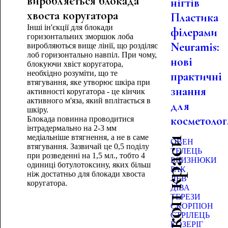
виробляється блокада
нігтів
хвоста коругатора
Пластика
Інші ін'єкції для блокади
філерами
горизонтальних зморшок лоба
Neuramis:
виробляються вище лінії, що розділяє
лоб горизонтально навпіл. При чому,
нові
блокуючи хвіст коругатора,
необхідно розуміти, що те
практичні
втягування, яке утворює шкіра при
знання
активності коругатора - це кінчик
активного м'яза, який вплітається в
для
шкіру.
косметолог.
Блокада повинна проводитися
інтрадермально на 2-3 мм
медіальніше втягнення, а не в саме
Гороскоп краси
ОВЕН
втягування. Зазвичай це 0,5 поділу
ТЕЛЕЦЬ
при розведенні на 1,5 мл., тобто 4
БЛИЗНЮКИ
одиниці ботулотоксину, яких більш
РАК
ніж достатньо для блокади хвоста
ЛЕВ
коругатора.
ДІВА
ТЕРЕЗИ
СКОРПІОН
СТРІЛЕЦЬ
КОЗЕРІГ