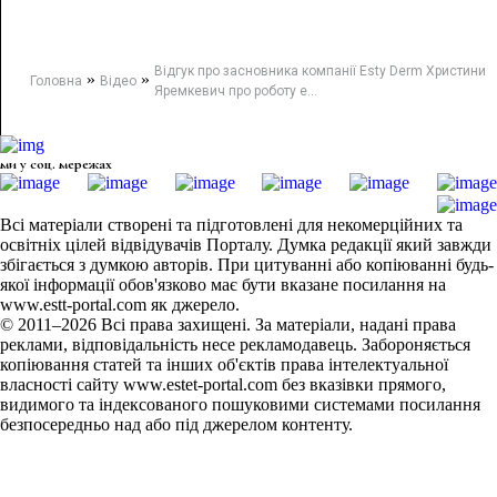
Відгук про засновника компанії Esty Derm Христини
»
»
Головна
Відео
Яремкевич про роботу e...
ми у соц. мережах
Всі матеріали створені та підготовлені для некомерційних та
освітніх цілей відвідувачів Порталу. Думка редакції який завжди
збігається з думкою авторів. При цитуванні або копіюванні будь-
якої інформації обов'язково має бути вказане посилання на
www.estt-portal.com як джерело.
© 2011–2026 Всі права захищені. За матеріали, надані права
реклами, відповідальність несе рекламодавець. Забороняється
копіювання статей та інших об'єктів права інтелектуальної
власності сайту www.estet-portal.com без вказівки прямого,
видимого та індексованого пошуковими системами посилання
безпосередньо над або під джерелом контенту.