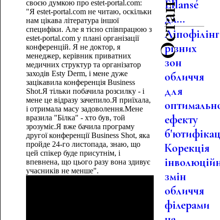
Ellansé
своєю думкою про estet-portal.com:
"Я estet-portal.com не читаю, оскільки
дл...
нам цікава література іншої
специфіки. Але я тісно співпрацюю з
Ліпофілінг
estet-portal.com у плані організації
різних
конференцій. Я не доктор, я
менеджер, керівник приватних
зон
медичних структур та організатор
заходів Esty Derm, і мене дуже
обличчя
зацікавила конференція Business
для
Shot.Я тільки побачила розсилку - і
мене це відразу зачепило.Я приїхала,
оптимальн
і отримала масу задоволення.Мене
ефекту
вразила "Білка" - хто був, той
зрозуміє.Я вже бачила програму
б'ютифікац.
другої конференції Business Shot, яка
пройде 24-го листопада, знаю, що
Корекція
цей спікер буде присутнім, і
інволюцій
впевнена, що цього разу вона здивує
учасників не менше".
змін
обличчя
філерами
на