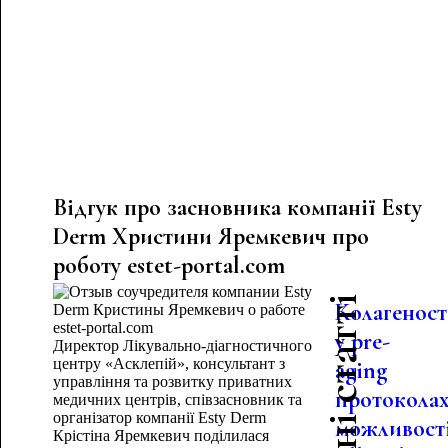
Відгук про засновника компанії Esty
Derm Христини Яремкевич про
роботу estet-portal.com
Останні статті
Колагеност
у pre-
Директор Лікувально-діагностичного
центру «Асклепій», консультант з
aging
управління та розвитку приватних
протоколах
медичних центрів, співзасновник та
організатор компанії Esty Derm
можливост
Крістіна Яремкевич поділилася