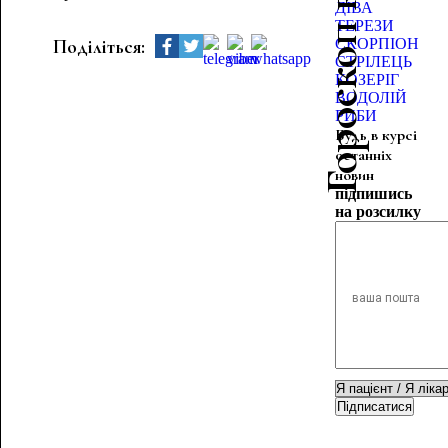
Гороскоп краси
ДІВА
ТЕРЕЗИ
Поділіться:
СКОРПІОН
СТРІЛЕЦЬ
КОЗЕРІГ
ВОДОЛІЙ
РИБИ
Будь в курсі
останніх
новин
підпишись
на розсилку
Підписатися