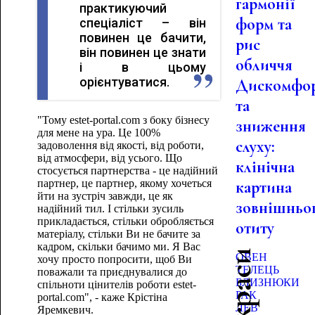
гармонії
практикуючий
форм та
спеціаліст – він
повинен це бачити,
рис
він повинен це знати
обличчя
і в цьому
орієнтуватися.
Дискомфо
та
"Тому estet-portal.com з боку бізнесу
зниження
для мене на ура. Це 100%
слуху:
задоволення від якості, від роботи,
від атмосфери, від усього. Що
клінічна
стосується партнерства - це надійний
партнер, це партнер, якому хочеться
картина
йти на зустріч завжди, це як
зовнішньо
надійний тил. І стільки зусиль
прикладається, стільки обробляється
отиту
матеріалу, стільки Ви не бачите за
кадром, скільки бачимо ми. Я Вас
ОВЕН
хочу просто попросити, щоб Ви
ТЕЛЕЦЬ
поважали та приєднувалися до
БЛИЗНЮКИ
спільноти цінителів роботи estet-
РАК
portal.com", - каже Крістіна
ЛЕВ
Яремкевич.