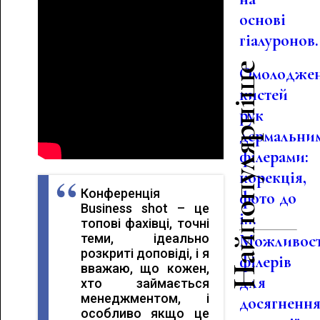
основі
гіалуронов.
Найпопулярніше
Омолодже
кистей
рук
дермальни
філерами:
корекція,
Конференція
фото до
Business shot – це
і...
топові фахівці, точні
теми, ідеально
Можливост
розкриті доповіді, і я
філерів
вважаю, що кожен,
для
хто займається
менеджментом, і
досягненн
особливо якщо це