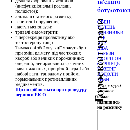
ін'єкцій
деякі захворювання яєчників
(дисфункціональні розлади,
ботулотокс
полікістоз);
аномалії статевого розвитку;
Гороскоп краси
генетичні порушення;
ОВЕН
наступ менопаузи;
ТЕЛЕЦЬ
тривалі ендометрити;
БЛИЗНЮКИ
гіперсекреція пролактину або
РАК
тестостерону тощо
ЛЕВ
Тимчасові збої овуляції можуть бути
ДІВА
при зміні клімату, під час тяжких
ТЕРЕЗИ
хвороб або великих порожнинних
СКОРПІОН
операцій, ненормованих фізичних
СТРІЛЕЦЬ
навантаженнях, при різкій втраті або
КОЗЕРІГ
наборі ваги, тривалому прийомі
ВОДОЛІЙ
гормональних протизаплідних
РИБИ
медикаментів.
Будь в курсі
Що потрібно знати про процедуру
останніх
першого ЕК
О
новин
підпишись
на розсилку