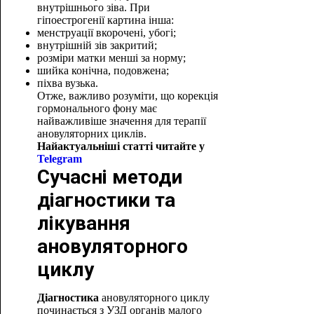
внутрішнього зіва. При
гіпоестрогенії картина інша:
менструації вкорочені, убогі;
внутрішній зів закритий;
розміри матки менші за норму;
шийка конічна, подовжена;
піхва вузька.
Отже, важливо розуміти, що корекція
гормонального фону має
найважливіше значення для терапії
ановуляторних циклів.
Найактуальніші статті читайте у
Telegra
m
Сучасні методи
діагностики та
лікування
ановуляторного
циклу
Діагностика
ановуляторного циклу
починається з УЗД органів малого