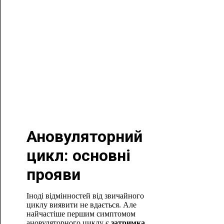
Ановуляторний
цикл: основні
прояви
Іноді відмінностей від звичайного
циклу виявити не вдається. Але
найчастіше першим симптомом
ановуляторного циклу є
затримка