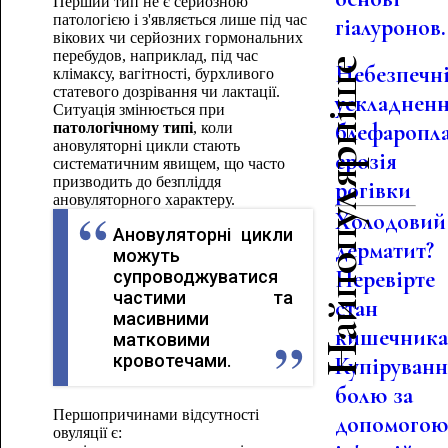
Перший тип не є серйозною
патологією і з'являється лише під час
гіалуронов.
вікових чи серйозних гормональних
перебудов, наприклад, під час
Найпопулярніше
Небезпечн
клімаксу, вагітності, бурхливого
статевого дозрівання чи лактації.
ускладнен
Ситуація змінюється при
блефаропла
патологічному типі
, коли
ановуляторні цикли стають
ерозія
систематичним явищем, що часто
призводить до безпліддя
рогівки
ановуляторного характеру.
Холодовий
Ановуляторні цикли
дерматит?
можуть
Перевірте
супроводжуватися
частими та
стан
масивними
кишечник
матковими
кровотечами.
Купіруван
болю за
Першопричинами відсутності
допомого
овуляції є: