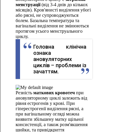
менструації
(від 3-4 днів до кількох
місяців). Кров'янисті виділення убогі
або рясні, не супроводжуються
болем. Базальна температура та
вагінальні виділення не змінюються
протягом усього менструального
циклу.
Головна клінічна
ознака
ановуляторних
циклів – проблеми із
зачаттям.
Резність
маткових кровотеч
при
ановуляторному циклі залежить від
рівня естрогенів у крові. При
гіперестрогенії виділення рясні, а
при вагінальному огляді можна
виявити збільшену матку щільної
консистенції, а також розм'якшення
шийки, та привідкриття