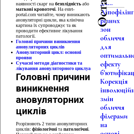
дл...
наявності скарг на
безплідність
або
маткові кровотечі
. На estet-
Ліпофілінг
portal.com читайте, чому виникають
різних
ановуляторні цикли, яка клінічна
картина їх супроводжує та як
зон
проводити ефективне лікування
патології.
обличчя
Головні причини виникнення
для
ановуляторних циклів
Ановуляторний цикл: основні
оптимальн
прояви
ефекту
Сучасні методи діагностики та
лікування ановуляторного циклу
а
б'ютифікац.
Головні причини
Корекція
виникнення
інволюцій
ановуляторних
змін
обличчя
циклів
філерами
на
Розрізняють 2 типи ановуляторних
циклів:
фізіологічні
та
патологічні
.
основі