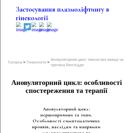
Застосування плазмоліфтингу в
гінекології
Ановуляторний цикл: тимчасове явище чи
»
»
Головна
Гінекологія
причина безпліддя
Ановуляторний цикл: особливості
спостереження та терапії
Ановуляторний цикл:
першопричини та типи.
Особливості симптоматичних
проявів, наслідки та напрямки
медикаментозного та