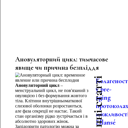
Ановуляторний цикл: тимчасове
явище чи причина безпліддя
Останні статті
Колагеност
Ановуляторний цикл
–
у pre-
менструальний цикл, не пов'язаний з
овуляцією і без формування жовтого
aging
тіла. Клітини внутрішньоматкової
протоколах
слизової оболонки розростаються,
але фаза секреції не настає. Такий
можливост
стан організму рідко зустрічається і в
Ellansé
абсолютно здорових жінок.
Запідозрити патологію можна за