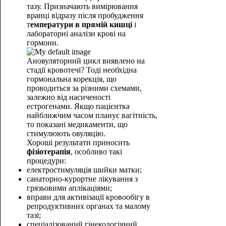
тазу. Призначають вимірювання
вранці відразу після пробудження
т
емператури в прямій кишці
і
лабораторні аналізи крові на
гормони.
Ановуляторний цикл виявлено на
стадії кровотечі? Тоді необхідна
гормональна корекція, що
проводиться за різними схемами,
залежно від насиченості
естрогенами. Якщо пацієнтка
найближчим часом планує вагітність,
то показані медикаменти, що
стимулюють овуляцію.
Хороші результати приносить
фізіотерапія
, особливо такі
процедури:
електростимуляція шийки матки;
санаторно-курортне лікування з
грязьовими аплікаціями;
вправи для активізації кровообігу в
репродуктивних органах та малому
тазі;
спеціалізований гінекологічний